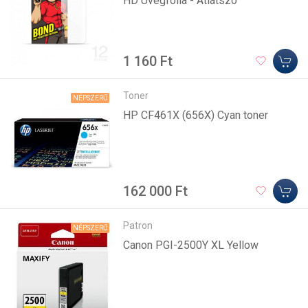
HD Üvegfólia - Átlátszó
1 160 Ft
Toner
NÉPSZERŰ
HP CF461X (656X) Cyan toner
162 000 Ft
Patron
NÉPSZERŰ
Canon PGI-2500Y XL Yellow