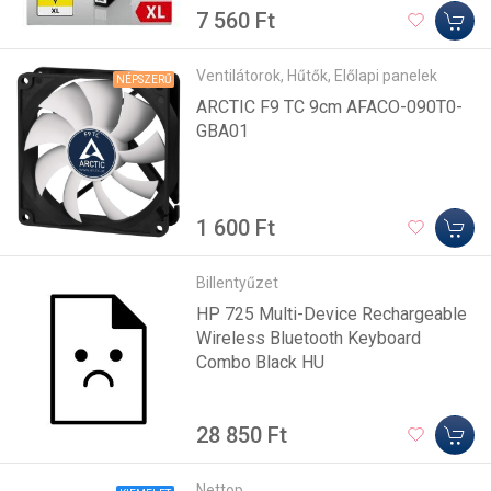
7 560 Ft
Ventilátorok, Hűtők, Előlapi panelek
NÉPSZERŰ
ARCTIC F9 TC 9cm AFACO-090T0-
GBA01
1 600 Ft
Billentyűzet
HP 725 Multi-Device Rechargeable
Wireless Bluetooth Keyboard
Combo Black HU
28 850 Ft
Nettop