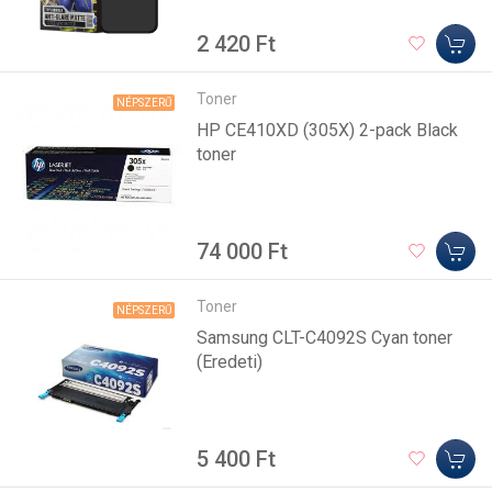
2 420 Ft
Toner
NÉPSZERŰ
HP CE410XD (305X) 2-pack Black
toner
74 000 Ft
Toner
NÉPSZERŰ
Samsung CLT-C4092S Cyan toner
(Eredeti)
5 400 Ft