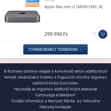
KIEMELET
NÉPSZERŰ
Apple Mac mini i3 (MXNF2MG_A)
299 990 Ft
TOVÁBBI KIEMELT TERMÉKEINK
A Kormány döntése alapján a kereskedő tartós adathordozó
termék vásárlásakor köteles a fogyasztó részére ingyenes
adattörlő kódot biztosítani.
Használja az ingyenes adattörlő kódot adatainak
biztonsága érdekében!
További információ a Nemzeti Média- és Hírközlési
Hatóság honlapján: