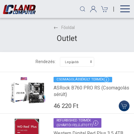
|
Főoldal
Outlet
Rendezés:
CSOMAGOLÁSSÉRÜLT TERMÉK
ASRock B760 PRO RS (Csomagolás
sérült)
46 220 Ft
REFURBISHED TERMÉK
(GYÁRTÓI FELÚJÍTOTT)
Western Digital Red Plus 3.5 4TB