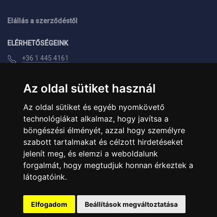
Elállás a szerződéstől
ELÉRHETŐSÉGEINK
+36 1 445 4161
+36 70 626 8400
Az oldal sütiket használ
info@landcomputer.hu
1148 Budapest, Nagy Lajos király útja 24.
Az oldal sütiket és egyéb nyomkövető
technológiákat alkalmaz, hogy javítsa a
Nyitvatartás és kapcsolat
böngészési élményét, azzal hogy személyre
szabott tartalmakat és célzott hirdetéseket
PARTNEREINK
jelenít meg, és elemzi a weboldalunk
forgalmát, hogy megtudjuk honnan érkeztek a
látogatóink.
Árukereső.hu
Elfogadom
Beállítások megváltoztatása