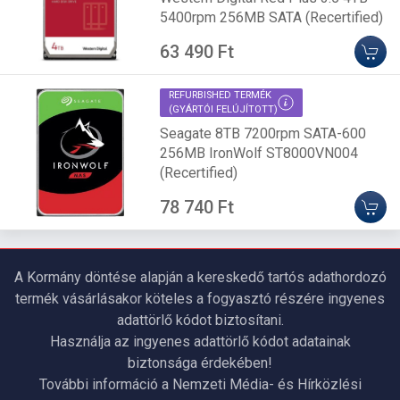
5400rpm 256MB SATA (Recertified)
63 490 Ft
REFURBISHED TERMÉK
(GYÁRTÓI FELÚJÍTOTT)
Seagate 8TB 7200rpm SATA-600
256MB IronWolf ST8000VN004
(Recertified)
78 740 Ft
A Kormány döntése alapján a kereskedő tartós adathordozó
termék vásárlásakor köteles a fogyasztó részére ingyenes
adattörlő kódot biztosítani.
Használja az ingyenes adattörlő kódot adatainak
biztonsága érdekében!
További információ a Nemzeti Média- és Hírközlési