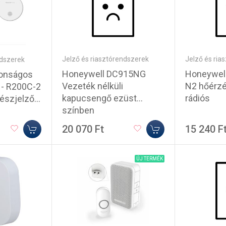
Jelző és riasztórendszerek
Jelző és ria
ndszerek
Honeywell DC915NG
Honeywel
tonságos
Vezeték nélküli
N2 hőérzé
 - R200C-2
kapucsengő ezüst
rádiós
észjelző
színben
tűzjelző
20 070 Ft
15 240 F
ÚJ TERMÉK