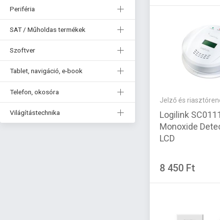
Periféria
SAT / Műholdas termékek
Szoftver
Tablet, navigáció, e-book
Telefon, okosóra
Jelző és riasztóre
Világítástechnika
Logilink SC011
Monoxide Detec
LCD
8 450 Ft