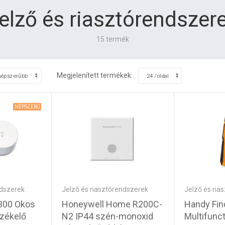
elző és riasztórendszer
15 termék
Megjelenített termékek:
NÉPSZERŰ
Jelző és riasztórendszerek
Jelző és ria
ndszerek
Honeywell Home R200C-
Handy Find
300 Okos
N2 IP44 szén-monoxid
Multifunct
rzékelő