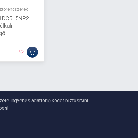
sztórendszerek
l DC515NP2
lküli
gő
t
re ingyenes adattörlő kódot biztosítani.
ben!