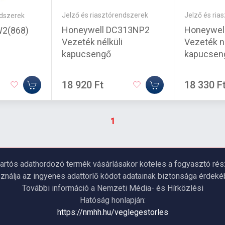
Jelző és riasztórendszerek
Jelző és ria
ndszerek
Honeywell DC313NP2
Honeywel
W2(868)
Vezeték nélküli
Vezeték né
kapucsengő
kapucsen
18 920 Ft
18 330 F
1
artós adathordozó termék vásárlásakor köteles a fogyasztó részé
ználja az ingyenes adattörlő kódot adatainak biztonsága érdeké
További információ a Nemzeti Média- és Hírközlési
Hatóság honlapján:
https://nmhh.hu/veglegestorles