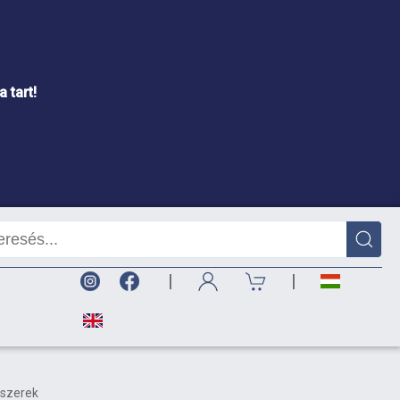
 tart!
|
|
dszerek