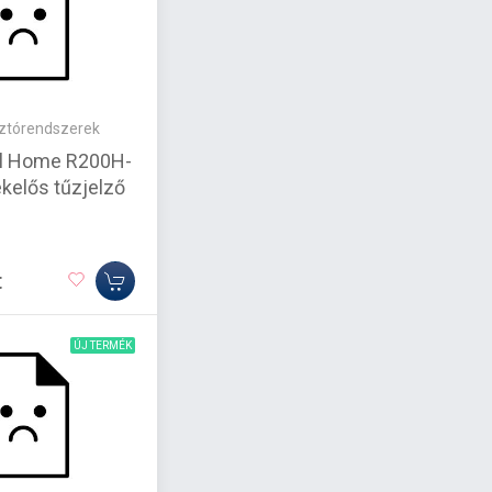
sztórendszerek
l Home R200H-
kelős tűzjelző
t
ÚJ TERMÉK