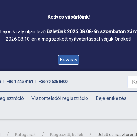
Kedves vásárlóink!
Lajos király útján lévő
üzletünk 2026.08.08-án szombaton zárva
2026.08.10-én a megszokott nyitvatartással várjuk Önöket!
Bezárás
u
+36 1 445 4161
+36 70 626 8400
|
|
egisztráció
Viszonteladói regisztráció
Bejelentkezés
l
Kategóriák
Kiegészítő, kellék
Jelző és riasztóren