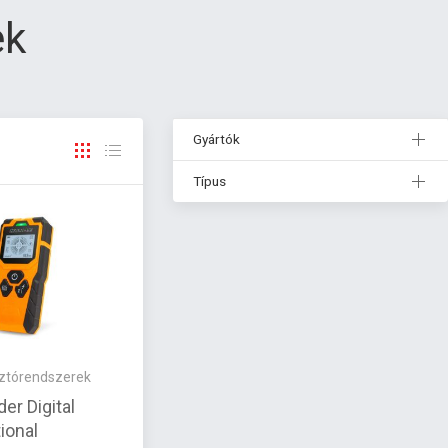
ek
Gyártók
Típus
sztórendszerek
er Digital
ional