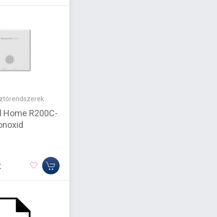
sztórendszerek
l Home R200C-
onoxid
t