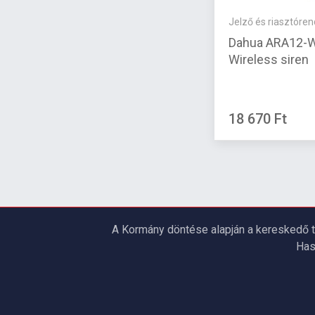
Jelző és riasztóre
Dahua ARA12-
Wireless siren
18 670 Ft
A Kormány döntése alapján a kereskedő t
Has