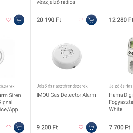
vészjelző rádiós
20 190 Ft
12 280 F
Jelző és riasztórendszerek
Jelző és ria
ndszerek
IMOU Gas Detector Alarm
Hama Digit
arm Siren
Fogyaszt
ignal
White
ice/App
9 200 Ft
7 700 Ft