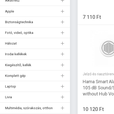
Alkatrész
Apple
7 110 Ft
Biztonságtechnika
Fotó, videó, optika
Hálozat
Irodai kellékek
Kiegészítő, kellék
Jelző és riasztóre
Komplett gép
Hama Smart Al
Laptop
105 dB Sound/S
without Hub Vo
Livia
Multimédia, szórakozás, otthon
10 120 Ft