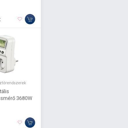
t
sztórendszerek
ális
ásmérő 3680W