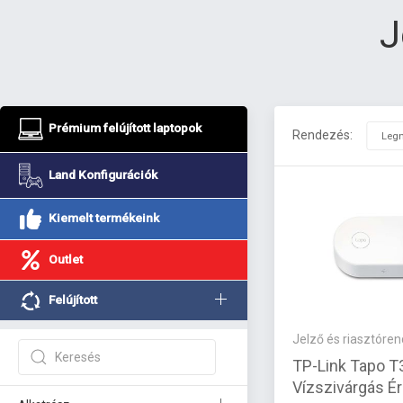
J
Prémium felújított laptopok
Rendezés:
Land Konfigurációk
Kiemelt termékeink
Outlet
Felújított
Jelző és riasztóre
TP-Link Tapo T
Vízszivárgás É