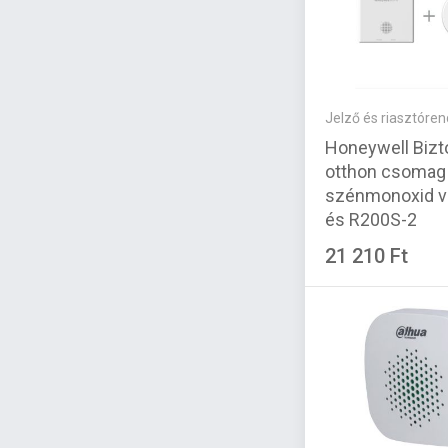
Jelző és riasztóre
Honeywell Biz
otthon csomag
szénmonoxid v
és R200S-2
füstérzékelős 
21 210 Ft