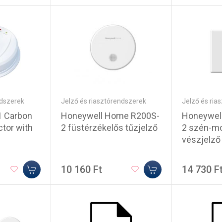
Jelző és riasztórendszerek
Jelző és ria
ndszerek
Honeywell Home R200S-
Honeywel
1 Carbon
2 füstérzékelős tűzjelző
2 szén-m
tor with
vészjelző
10 160 Ft
14 730 F