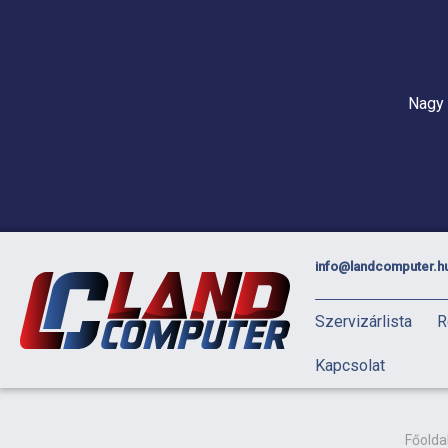
Nagy 
info@landcomputer.h
Szervizárlista
R
Kapcsolat
Főolda