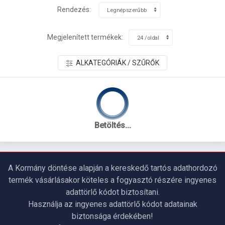
Rendezés:
Megjelenített termékek:
ALKATEGÓRIÁK / SZŰRŐK
Betöltés...
A Kormány döntése alapján a kereskedő tartós adathordozó
termék vásárlásakor köteles a fogyasztó részére ingyenes
adattörlő kódot biztosítani.
Használja az ingyenes adattörlő kódot adatainak
biztonsága érdekében!