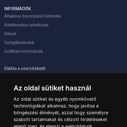
INFORMÁCIÓK
Általános Szerződési Feltételek
Adatkezelési nyilatkozat
Rólunk
Szolgáltatásaink
Szállítási információk
Elállás a szerződéstől
ELÉRHETŐSÉGEINK
Az oldal sütiket használ
+36 1 445 4161
+36 70 626 8400
Az oldal sütiket és egyéb nyomkövető
info@landcomputer.hu
technológiákat alkalmaz, hogy javítsa a
1148 Budapest, Nagy Lajos király útja 24.
Nyitvatartás és kapcsolat
böngészési élményét, azzal hogy személyre
szabott tartalmakat és célzott hirdetéseket
jelenít meg, és elemzi a weboldalunk
PARTNEREINK