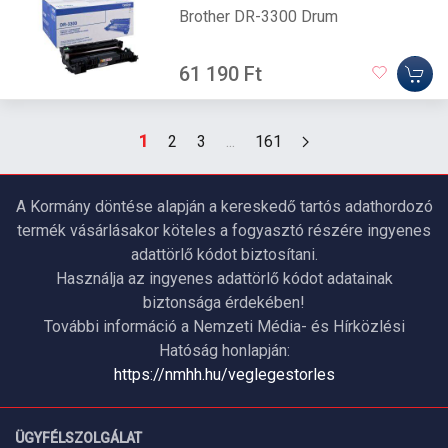
Brother DR-3300 Drum
61 190 Ft
1
2
3
...
161
A Kormány döntése alapján a kereskedő tartós adathordozó
termék vásárlásakor köteles a fogyasztó részére ingyenes
adattörlő kódot biztosítani.
Használja az ingyenes adattörlő kódot adatainak
biztonsága érdekében!
További információ a Nemzeti Média- és Hírközlési
Hatóság honlapján:
https://nmhh.hu/veglegestorles
ÜGYFÉLSZOLGÁLAT