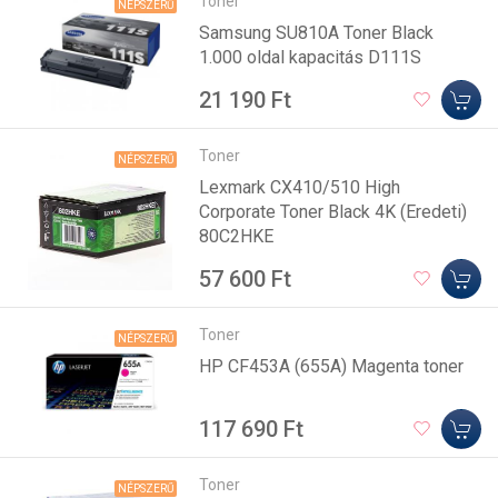
Toner
NÉPSZERŰ
Samsung SU810A Toner Black
1.000 oldal kapacitás D111S
21 190 Ft
Toner
NÉPSZERŰ
Lexmark CX410/510 High
Corporate Toner Black 4K (Eredeti)
80C2HKE
57 600 Ft
Toner
NÉPSZERŰ
HP CF453A (655A) Magenta toner
117 690 Ft
Toner
NÉPSZERŰ