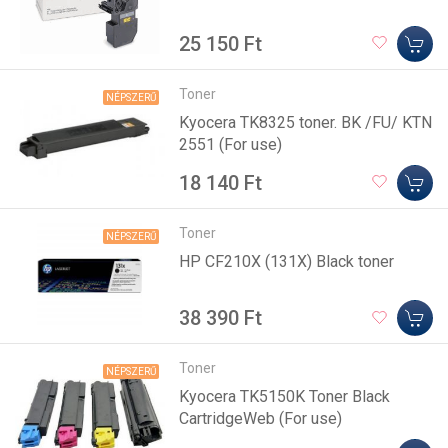
25 150 Ft
Toner
NÉPSZERŰ
Kyocera TK8325 toner. BK /FU/ KTN
2551 (For use)
18 140 Ft
Toner
NÉPSZERŰ
HP CF210X (131X) Black toner
38 390 Ft
Toner
NÉPSZERŰ
Kyocera TK5150K Toner Black
CartridgeWeb (For use)