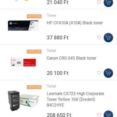
21 040 Ft
Toner
NÉPSZERŰ
HP CF410A (410A) Black toner
37 880 Ft
Toner
NÉPSZERŰ
Canon CRG 045 Black toner
20 100 Ft
Toner
NÉPSZERŰ
Lexmark CX725 High Corporate
Toner Yellow 16K (Eredeti)
84C2HYE
208 650 Ft