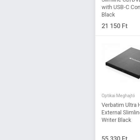
with USB-C Co
Black
21 150 Ft
Optikai Meghajtó
Verbatim Ultra
External Slimlin
Writer Black
55 330 Ft