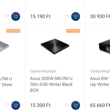
15 190 Ft
30 930 F
NÉPSZERŰ
NÉPSZERŰ
Optikai Meghajtó
Optikai Megh
Asus SDRW-08U7M-U
Asus BW-
U7M-U
Slim DVD-Writer Black
ray-Write
 Silver
BOX
15 300 Ft
65 660 F