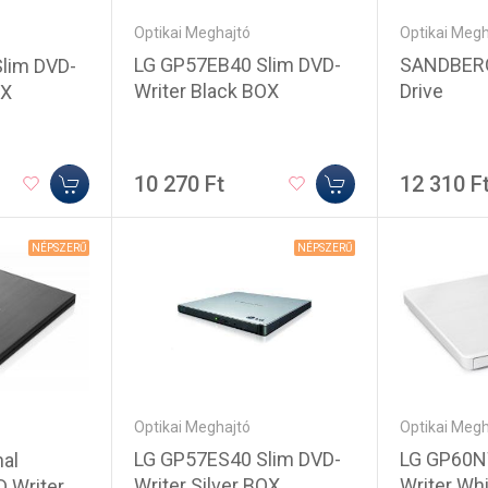
Optikai Meghajtó
Optikai Megh
LG GP57EB40 Slim DVD-
SANDBERG
lim DVD-
Writer Black BOX
Drive
OX
10 270 Ft
12 310 F
NÉPSZERŰ
NÉPSZERŰ
Optikai Meghajtó
Optikai Megh
LG GP57ES40 Slim DVD-
LG GP60N
nal
Writer Silver BOX
Writer Wh
D Writer