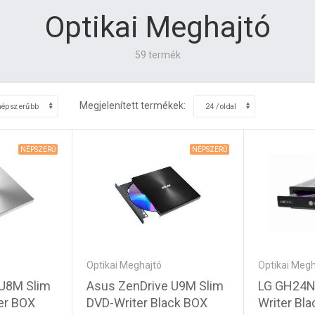
Optikai Meghajtó
59 termék
Megjelenített termékek:
NÉPSZERŰ
NÉPSZERŰ
Optikai Meghajtó
Optikai Megh
Asus ZenDrive U9M Slim
LG GH24N
 U8M Slim
DVD-Writer Black BOX
Writer Bl
ver BOX