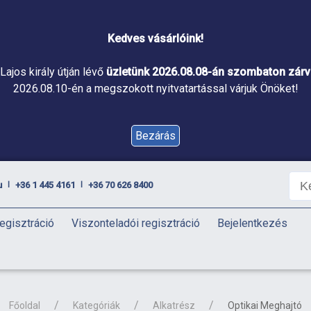
Kedves vásárlóink!
Lajos király útján lévő
üzletünk 2026.08.08-án szombaton zárva
2026.08.10-én a megszokott nyitvatartással várjuk Önöket!
Bezárás
u
+36 1 445 4161
+36 70 626 8400
|
|
egisztráció
Viszonteladói regisztráció
Bejelentkezés
Főoldal
Kategóriák
Alkatrész
Optikai Meghajtó