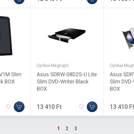
Optikai Meghajtó
Optikai Megh
Asus SDRW-08D2S-U Lite
Asus SDR
Slim DVD-Writer Black
Slim DVD-
ck BOX
BOX
BOX
13 410 Ft
13 410 F
1
2
3