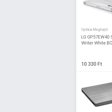
Optikai Meghajtó
LG GP57EW40 S
Writer White B
10 330 Ft