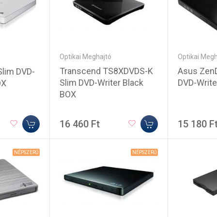
Optikai Meghajtó
Optikai Megh
Transcend TS8XDVDS-K
Asus ZenD
lim DVD-
Slim DVD-Writer Black
DVD-Write
OX
BOX
16 460 Ft
15 180 F
NÉPSZERŰ
NÉPSZERŰ