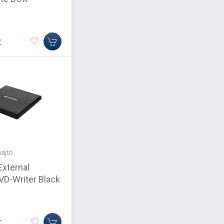
t
ajtó
External
VD-Writer Black
t