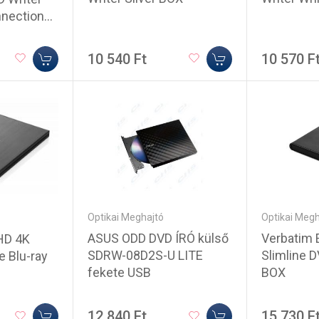
nnection
10 540 Ft
10 570 F
Optikai Meghajtó
Optikai Megh
ASUS ODD DVD ÍRÓ külső
Verbatim 
 HD 4K
SDRW-08D2S-U LITE
Slimline D
e Blu-ray
fekete USB
BOX
12 840 Ft
15 730 F