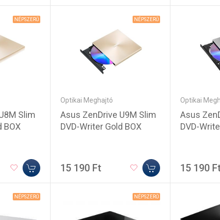
NÉPSZERŰ
NÉPSZERŰ
Optikai Meghajtó
Optikai Megh
Asus ZenDrive U9M Slim
Asus ZenD
 U8M Slim
DVD-Writer Gold BOX
DVD-Write
d BOX
15 190 Ft
15 190 F
NÉPSZERŰ
NÉPSZERŰ