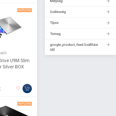
Mélység
NÉPSZERŰ
Szélesség
Típus
Tömeg
google_product_feed Szállítási
Idő
ajtó
rive U9M Slim
r Silver BOX
t
NÉPSZERŰ