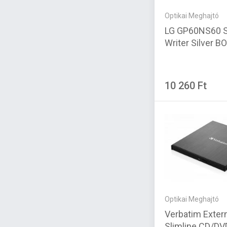
Optikai Meghajtó
LG GP60NS60 S
Writer Silver B
10 260 Ft
Optikai Meghajtó
Verbatim Exter
Slimline CD/DV