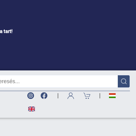
 tart!
|
|