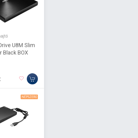
ajtó
rive U8M Slim
r Black BOX
t
NÉPSZERŰ