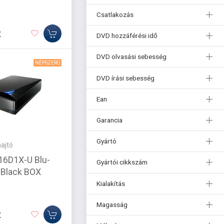
Csatlakozás
t
DVD hozzáférési idő
DVD olvasási sebesség
NÉPSZERŰ
DVD írási sebesség
Ean
Garancia
Gyártó
ajtó
16D1X-U Blu-
Gyártói cikkszám
r Black BOX
Kialakítás
Magasság
t