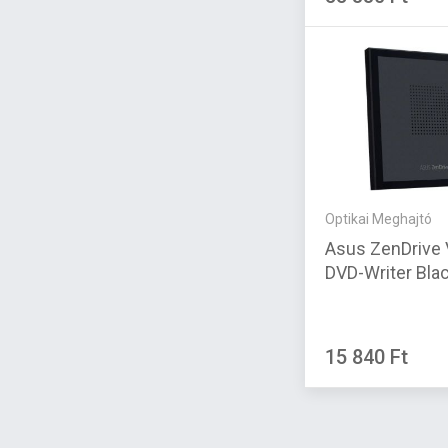
Optikai Meghajtó
Asus ZenDrive V1M Slim
DVD-Writer Bla
15 840 Ft