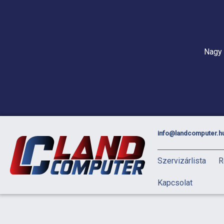
Nagy 
info@landcomputer.h
Szervizárlista
R
Kapcsolat