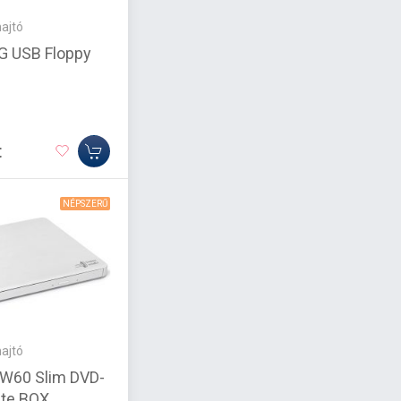
ajtó
 USB Floppy
t
NÉPSZERŰ
ajtó
W60 Slim DVD-
ite BOX