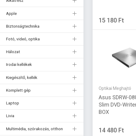
Alkatrész
Apple
15 180 Ft
Biztonságtechnika
Fotó, videó, optika
Hálozat
Irodai kellékek
Kiegészítő, kellék
Optikai Meghajtó
Komplett gép
Asus SDRW-08
Laptop
Slim DVD-Writer
BOX
Livia
Multimédia, szórakozás, otthon
14 480 Ft