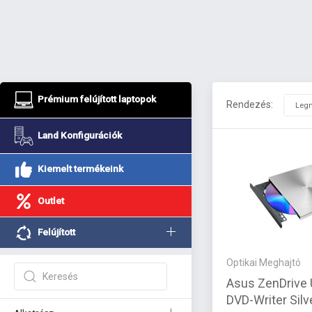
Prémium felújított laptopok
Rendezés:
Land Konfigurációk
Kiemelt termékeink
Outlet
Felújított
Optikai Meghajtó
Asus ZenDrive
DVD-Writer Sil