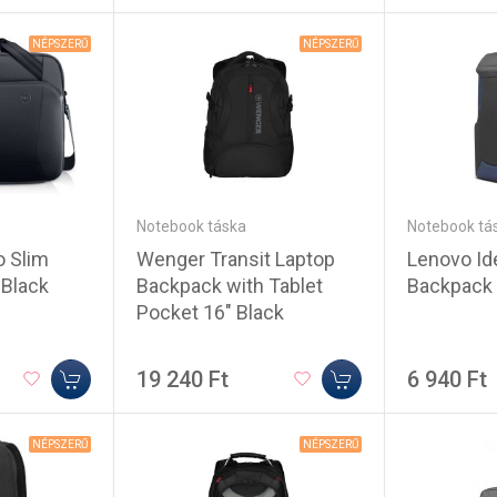
NÉPSZERŰ
NÉPSZERŰ
Notebook táska
Notebook tá
Wenger Transit Laptop
Lenovo I
o Slim
Backpack with Tablet
Backpack 
 Black
Pocket 16" Black
19 240 Ft
6 940 Ft
NÉPSZERŰ
NÉPSZERŰ