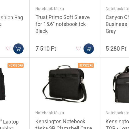
Notebook táska
Notebook tá
Trust Primo Soft Sleeve
Canyon C
ashion Bag
for 15.6" notebook tok
Business 
k
Black
Gray
7 510 Ft
5 280 Ft
NÉPSZERŰ
NÉPSZERŰ
Notebook táska
Notebook tá
Kensington Notebook
Kensingto
" Laptop
táska SP Clamshell Case
TOP - Loa
Tablet