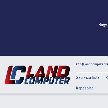
Nagy 
info@landcomputer.h
Szervizárlista
R
Kapcsolat