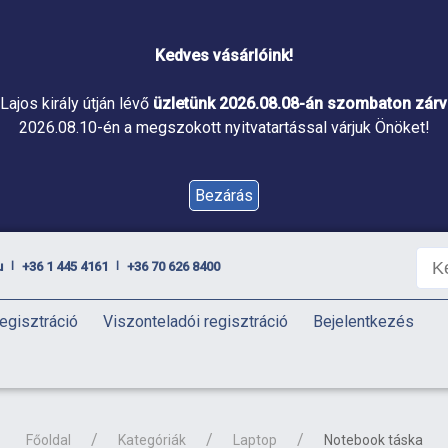
Kedves vásárlóink!
Lajos király útján lévő
üzletünk 2026.08.08-án szombaton zárva
2026.08.10-én a megszokott nyitvatartással várjuk Önöket!
Bezárás
u
+36 1 445 4161
+36 70 626 8400
|
|
egisztráció
Viszonteladói regisztráció
Bejelentkezés
Főoldal
Kategóriák
Laptop
Notebook táska