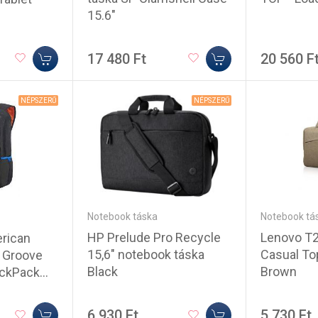
15.6"
17 480 Ft
20 560 F
NÉPSZERŰ
NÉPSZERŰ
Notebook táska
Notebook tá
HP Prelude Pro Recycle
Lenovo T2
rican
15,6" notebook táska
Casual To
n Groove
Black
Brown
ackPack
6 930 Ft
5 730 Ft