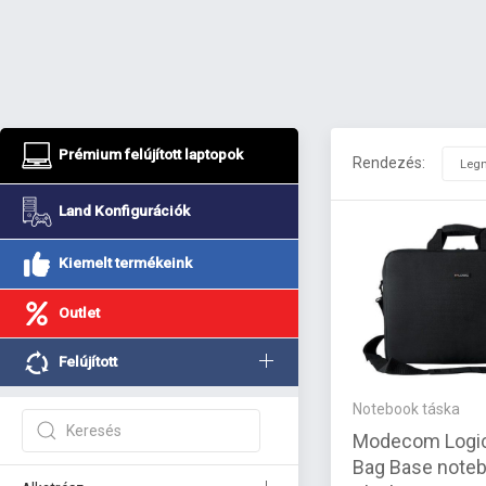
Prémium felújított laptopok
Rendezés:
Land Konfigurációk
Kiemelt termékeink
Outlet
Felújított
Notebook táska
Modecom Logic
Bag Base noteb