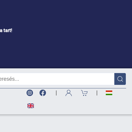
 tart!
|
|