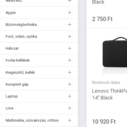
Alkatrész
Black
Apple
2 750 Ft
Biztonságtechnika
Fotó, videó, optika
Hálozat
Irodai kellékek
Kiegészítő, kellék
Notebook táska
Komplett gép
Lenovo ThinkP
Laptop
14" Black
Livia
Multimédia, szórakozás, otthon
10 920 Ft