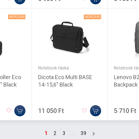
NÉPSZERŰ
NÉPSZERŰ
Notebook táska
Notebook tá
Dicota Eco Multi BASE
Lenovo B2
oller Eco
14-15,6" Black
Backpack
6" Black
11 050 Ft
5 710 Ft
1
2
3
...
39