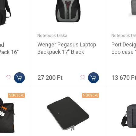
Notebook táska
Notebook tá
Wenger Pegasus Laptop
Port Desi
ad
Backpack 17" Black
Eco case 
Pack 16"
27 200 Ft
13 670 F
NÉPSZERŰ
NÉPSZERŰ