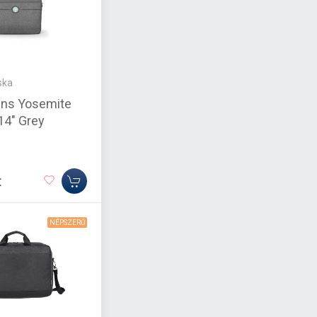
ska
gns Yosemite
14" Grey
t
NÉPSZERŰ