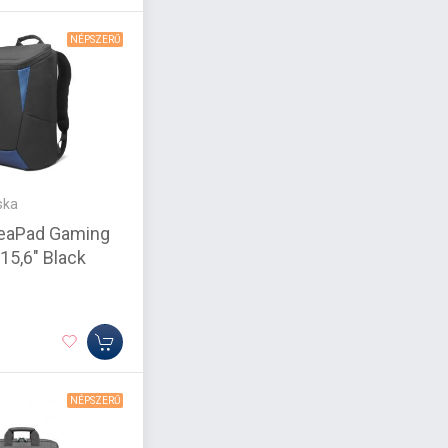
NÉPSZERŰ
ska
deaPad Gaming
15,6" Black
NÉPSZERŰ