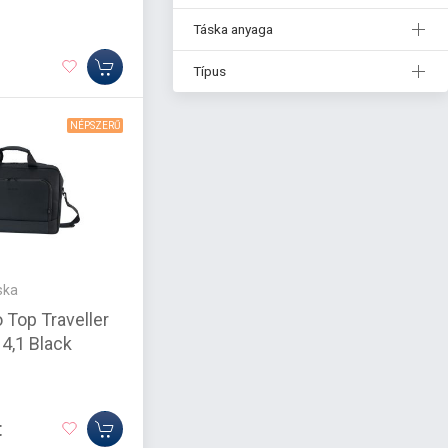
Táska anyaga
Típus
NÉPSZERŰ
ska
 Top Traveller
4,1 Black
t