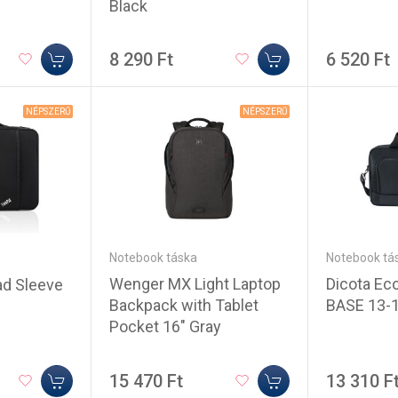
Black
8 290 Ft
6 520 Ft
NÉPSZERŰ
NÉPSZERŰ
Notebook táska
Notebook tá
Wenger MX Light Laptop
Dicota Eco
ad Sleeve
Backpack with Tablet
BASE 13-1
Pocket 16" Gray
15 470 Ft
13 310 F