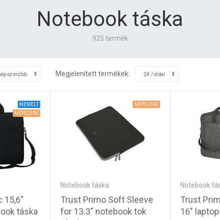
Notebook táska
925 termék
Megjelenített termékek:
KIEMELT
NÉPSZERŰ
NÉPSZERŰ
Notebook táska
Notebook tá
Trust Primo Soft Sleeve
Trust Prim
 15,6"
for 13.3" notebook tok
16" laptop
ook táska