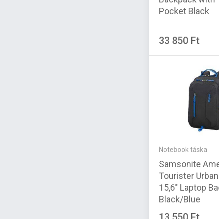
Pocket Black
33 850 Ft
Notebook táska
Samsonite Ame
Tourister Urba
15,6" Laptop B
Black/Blue
13 550 Ft