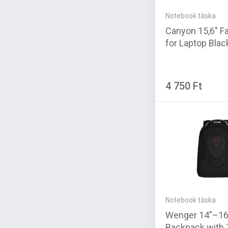
Notebook táska
Canyon 15,6" F
for Laptop Blac
4 750 Ft
Notebook táska
Wenger 14"–16
Backpack with 