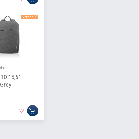
NÉPSZERŰ
ska
10 15,6"
 Grey