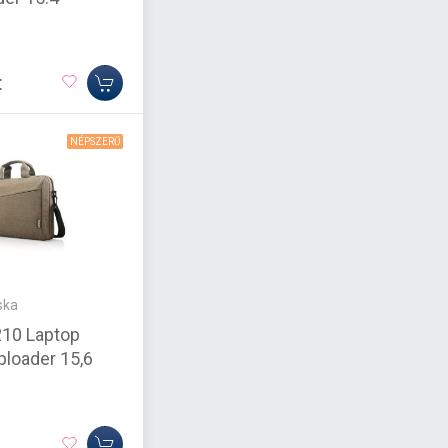
t
NÉPSZERŰ
ska
10 Laptop
ploader 15,6