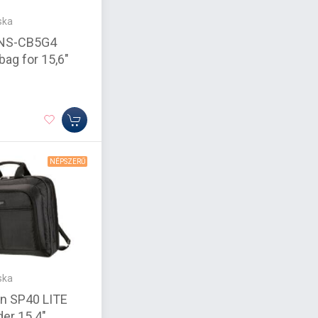
ska
NS-CB5G4
bag for 15,6"
NÉPSZERŰ
ska
n SP40 LITE
der 15.4"