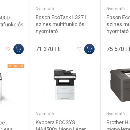
Nyomtató
Nyomtató
Epson EcoTank L3271
Epson Ec
600D
színes multifunkciós
színes mu
tifunkciós
nyomtató
nyomtató
71 370 Ft
75 570 F
NÉPSZERŰ
Nyomtató
Nyomtató
Kyocera ECOSYS
Brother 
ce
MA4500x Mono Lézer
mono léze
-C5000