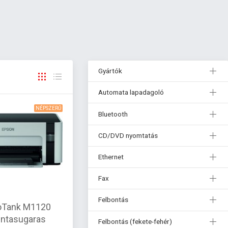
Gyártók
Automata lapadagoló
NÉPSZERŰ
Bluetooth
CD/DVD nyomtatás
Ethernet
Fax
Felbontás
oTank M1120
tintasugaras
Felbontás (fekete-fehér)