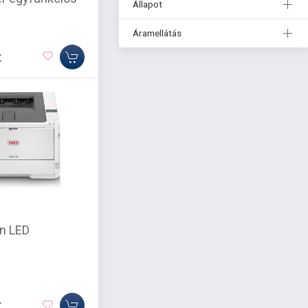
Állapot
Áramellátás
t
n LED
t