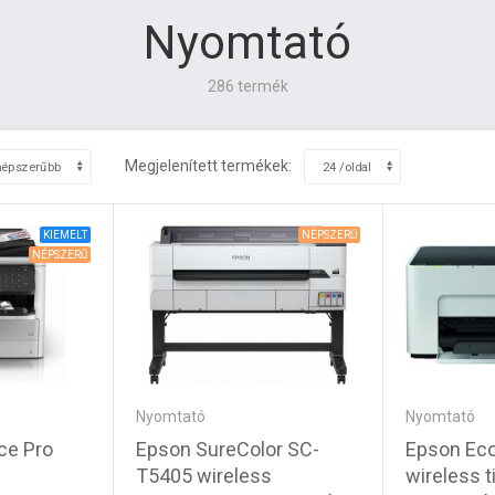
Nyomtató
286 termék
Megjelenített termékek:
KIEMELT
NÉPSZERŰ
NÉPSZERŰ
Nyomtató
Nyomtató
Epson SureColor SC-
Epson Ec
ce Pro
T5405 wireless
wireless 