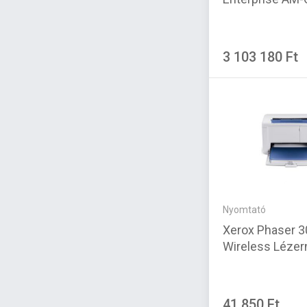
3 103 180 Ft
Nyomtató
Xerox Phaser 3
Wireless Léze
41 850 Ft