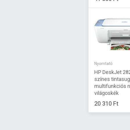
Nyomtató
HP DeskJet 28
színes tintasu
multifunkciós 
világoskék
20 310 Ft