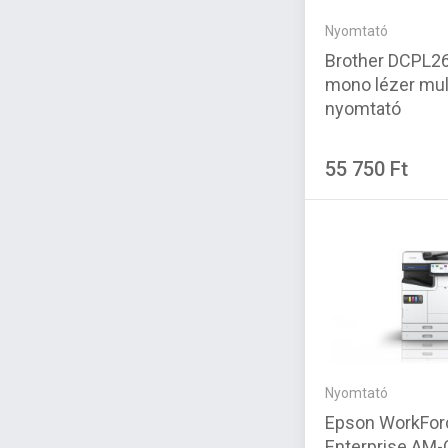
Nyomtató
Brother DCPL2
mono lézer mul
nyomtató
55 750 Ft
Nyomtató
Epson WorkFor
Enterprise AM