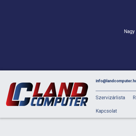
Nagy 
info@landcomputer.h
Szervizárlista
R
Kapcsolat