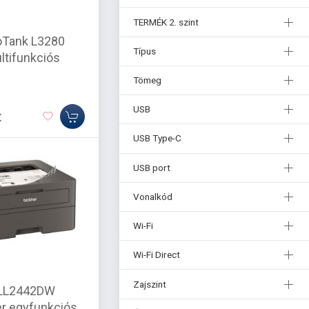
TERMÉK 2. szint
oTank L3280
Típus
ltifunkciós
Tömeg
USB
t
USB Type-C
USB port
Vonalkód
Wi-Fi
Wi-Fi Direct
Zajszint
HLL2442DW
r egyfunkciós