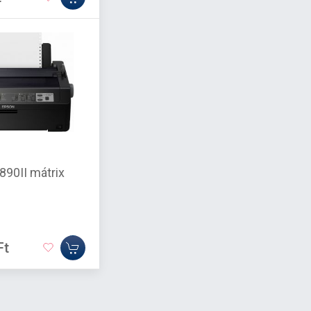
890II mátrix
Ft