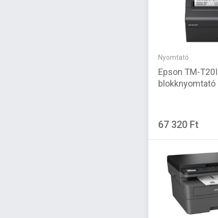
Nyomtató
Epson TM-T20I
blokknyomtató
67 320 Ft