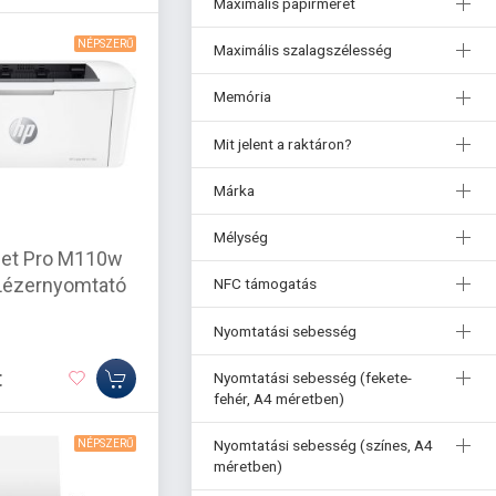
Maximális papírméret
NÉPSZERŰ
Maximális szalagszélesség
Memória
Mit jelent a raktáron?
Márka
Mélység
Jet Pro M110w
Lézernyomtató
NFC támogatás
Nyomtatási sebesség
t
Nyomtatási sebesség (fekete-
fehér, A4 méretben)
Nyomtatási sebesség (színes, A4
NÉPSZERŰ
méretben)