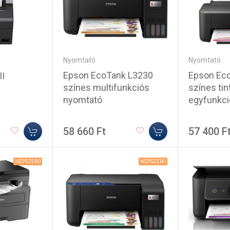
Nyomtató
Nyomtató
Epson EcoTank L3230
Epson Ec
II
színes multifunkciós
színes ti
nyomtató
egyfunkci
58 660 Ft
57 400 F
NÉPSZERŰ
NÉPSZERŰ