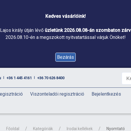
Kedves vásárlóink!
Lajos király útján lévő
üzletünk 2026.08.08-án szombaton zárva
2026.08.10-én a megszokott nyitvatartással várjuk Önöket!
Bezárás
u
+36 1 445 4161
+36 70 626 8400
|
|
egisztráció
Viszonteladói regisztráció
Bejelentkezés
Főoldal
Kategóriák
Irodai kellékek
Nyomtató