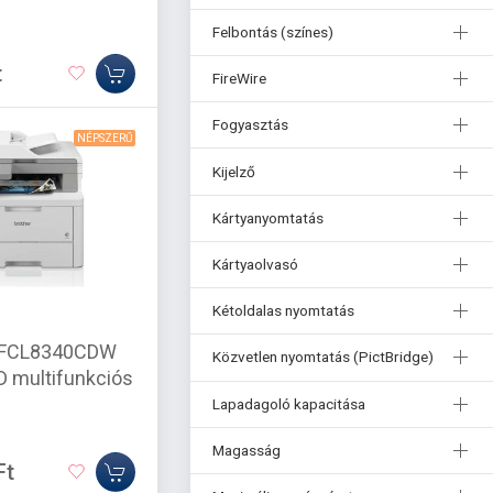
Felbontás (színes)
t
FireWire
Fogyasztás
NÉPSZERŰ
Kijelző
Kártyanyomtatás
Kártyaolvasó
Kétoldalas nyomtatás
MFCL8340CDW
Közvetlen nyomtatás (PictBridge)
D multifunkciós
Lapadagoló kapacitása
Magasság
Ft