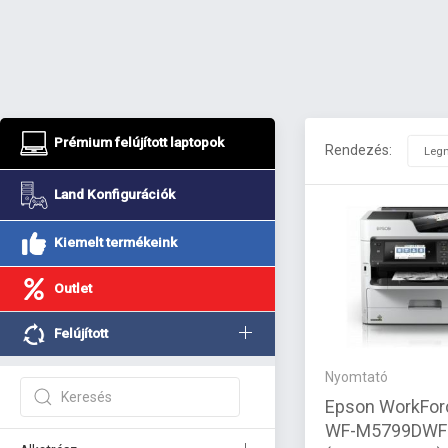
Prémium felújított laptopok
Rendezés:
Land Konfigurációk
Kiemelt termékeink
Outlet
Felújított
Nyomtató
Epson WorkFor
WF-M5799DWF