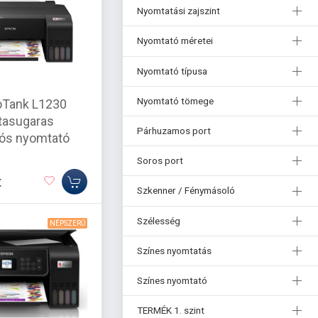
Nyomtatási zajszint
Nyomtató méretei
Nyomtató típusa
Nyomtató tömege
oTank L1230
ntasugaras
Párhuzamos port
ós nyomtató
Soros port
t
Szkenner / Fénymásoló
Szélesség
NÉPSZERŰ
Színes nyomtatás
Színes nyomtató
TERMÉK 1. szint