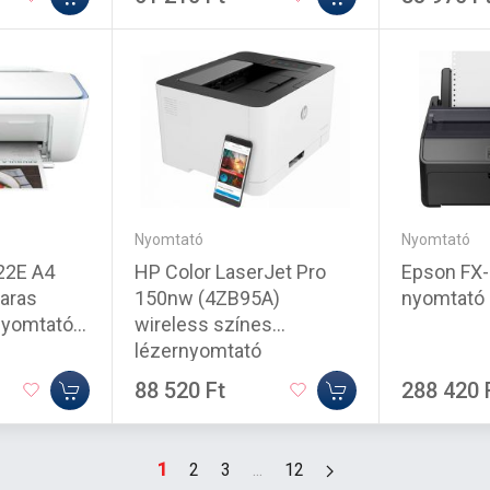
Nyomtató
Nyomtató
HP Color LaserJet Pro
Epson FX-
22E A4
150nw (4ZB95A)
nyomtató
garas
wireless színes
nyomtató
lézernyomtató
88 520 Ft
288 420 
1
2
3
...
12