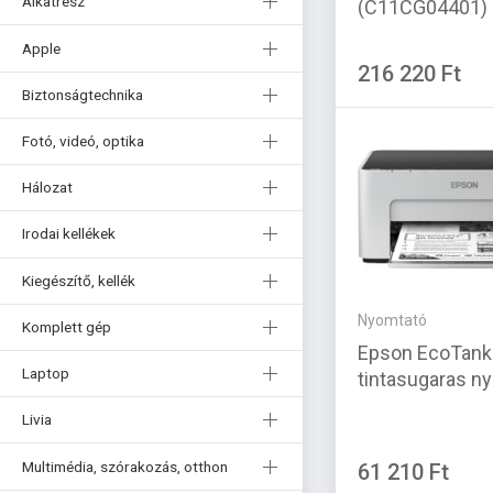
Alkatrész
(C11CG04401)
Apple
216 220 Ft
Biztonságtechnika
Fotó, videó, optika
Hálozat
Irodai kellékek
Kiegészítő, kellék
Nyomtató
Komplett gép
Epson EcoTan
Laptop
tintasugaras n
Livia
Multimédia, szórakozás, otthon
61 210 Ft