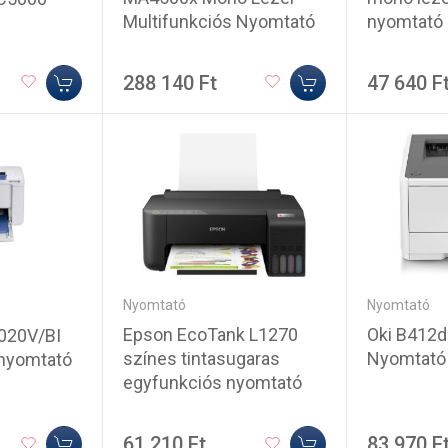
Multifunkciós Nyomtató
nyomtató
288 140 Ft
47 640 F
Nyomtató
Nyomtató
Epson EcoTank L1270
Oki B412d
020V/BI
színes tintasugaras
Nyomtató
rnyomtató
egyfunkciós nyomtató
61 210 Ft
83 970 F