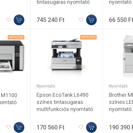
tintasugaras nyomtató
nyomtató
745 240 Ft
66 550 F
NÉPSZERŰ
NÉPSZERŰ
Nyomtató
Nyomtató
Epson EcoTank L6490
Brother 
k M1100
színes tintasugaras
színes LE
yomtató
multifunkciós nyomtató
nyomtató
170 560 Ft
190 390 