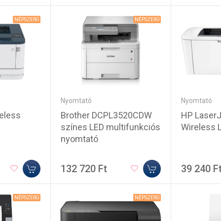
NÉPSZERŰ
NÉPSZERŰ
Nyomtató
Nyomtató
Brother DCPL3520CDW
HP Laser
eless
színes LED multifunkciós
Wireless 
nyomtató
132 720 Ft
39 240 F
NÉPSZERŰ
NÉPSZERŰ