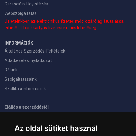
Garanciális Ügyintézés
Webszolgáltatás
Üzleteinkben az elektronikus fizetés mód kizárólag átutalással
érhető el, bankkártyás fizetésre nincs lehetőség.
INFORMÁCIÓK
Általános Szerződési Feltételek
Adatkezelési nyilatkozat
Rólunk
Szolgáltatásaink
Szállítási információk
Elállás a szerződéstől
ELÉRHETŐSÉGEINK
Az oldal sütiket használ
+36 1 445 4161
+36 70 626 8400