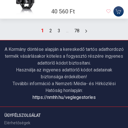
40 560 Ft
1
2
3
...
78
A Kormány döntése alapján a kereskedő tartós adathordozó
termék vásárlásakor köteles a fogyasztó részére ingyenes
adattörlő kódot biztosítani.
Használja az ingyenes adattörlő kódot adatainak
biztonsága érdekében!
További információ a Nemzeti Média- és Hírközlési
Hatóság honlapján:
https://nmhh.hu/veglegestorles
ÜGYFÉLSZOLGÁLAT
Elérhetőségek