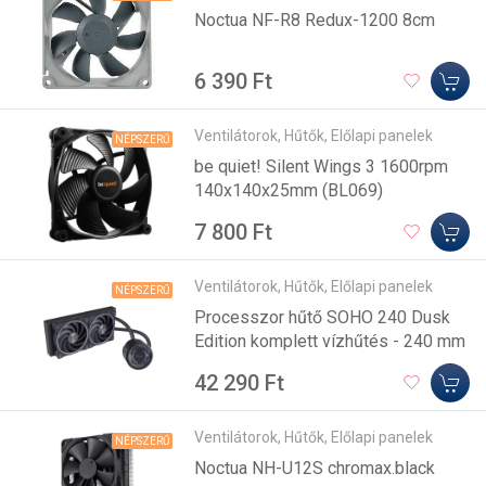
Noctua NF-R8 Redux-1200 8cm
6 390 Ft
Ventilátorok, Hűtők, Előlapi panelek
NÉPSZERŰ
be quiet! Silent Wings 3 1600rpm
140x140x25mm (BL069)
7 800 Ft
Ventilátorok, Hűtők, Előlapi panelek
NÉPSZERŰ
Processzor hűtő SOHO 240 Dusk
Edition komplett vízhűtés - 240 mm
42 290 Ft
Ventilátorok, Hűtők, Előlapi panelek
NÉPSZERŰ
Noctua NH-U12S chromax.black