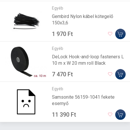
Egyéb
Gembird Nylon kábel kötegelő
150x3,6
1 970 Ft
Egyéb
DeLock Hook-and-loop fasteners L
10 m x W 20 mm roll Black
7 470 Ft
Egyéb
Samsonite 56159-1041 fekete
esernyő
11 390 Ft