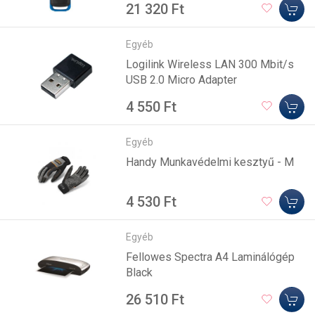
21 320 Ft
Egyéb
Logilink Wireless LAN 300 Mbit/s
USB 2.0 Micro Adapter
4 550 Ft
Egyéb
Handy Munkavédelmi kesztyű - M
4 530 Ft
Egyéb
Fellowes Spectra A4 Laminálógép
Black
26 510 Ft