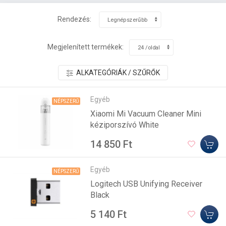
Rendezés:
Megjelenített termékek:
ALKATEGÓRIÁK / SZŰRŐK
Egyéb
NÉPSZERŰ
Xiaomi Mi Vacuum Cleaner Mini
kéziporszívó White
14 850 Ft
Egyéb
NÉPSZERŰ
Logitech USB Unifying Receiver
Black
5 140 Ft