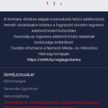
1
2
A Kormány döntése alapján a kereskedő tartós adathordozó
termék vásárlásakor köteles a fogyasztó részére ingyenes
adattörlő kódot biztosítani.
Használja az ingyenes adattörlő kódot adatainak
biztonsága érdekében!
További információ a Nemzeti Média- és Hírközlési
Hatóság honlapján:
https://nmhh.hu/veglegestorles
ÜGYFÉLSZOLGÁLAT
Elérhetőségek
Garanciális Ügyintézés
Webszolgáltatás
Üzleteinkben az elektronikus fizetés mód kizárólag átutalással
érhető el, bankkártyás fizetésre nincs lehetőség.