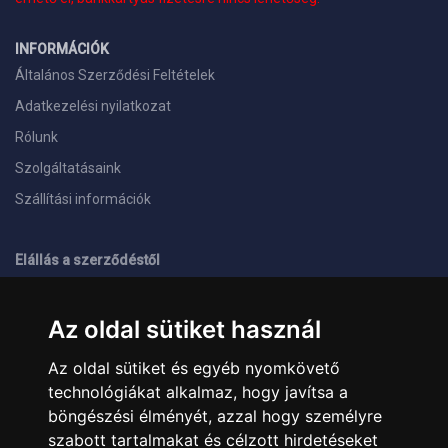
INFORMÁCIÓK
Általános Szerződési Feltételek
Adatkezelési nyilatkozat
Rólunk
Szolgáltatásaink
Szállítási információk
Elállás a szerződéstől
ELÉRHETŐSÉGEINK
Az oldal sütiket használ
+36 1 445 4161
+36 70 626 8400
Az oldal sütiket és egyéb nyomkövető
info@landcomputer.hu
technológiákat alkalmaz, hogy javítsa a
1148 Budapest, Nagy Lajos király útja 24.
Nyitvatartás és kapcsolat
böngészési élményét, azzal hogy személyre
szabott tartalmakat és célzott hirdetéseket