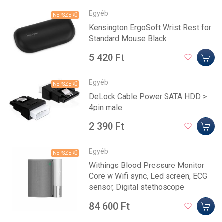
Egyéb
NÉPSZERŰ
Kensington ErgoSoft Wrist Rest for
Standard Mouse Black
5 420 Ft
Egyéb
NÉPSZERŰ
DeLock Cable Power SATA HDD >
4pin male
2 390 Ft
Egyéb
NÉPSZERŰ
Withings Blood Pressure Monitor
Core w Wifi sync, Led screen, ECG
sensor, Digital stethoscope
84 600 Ft