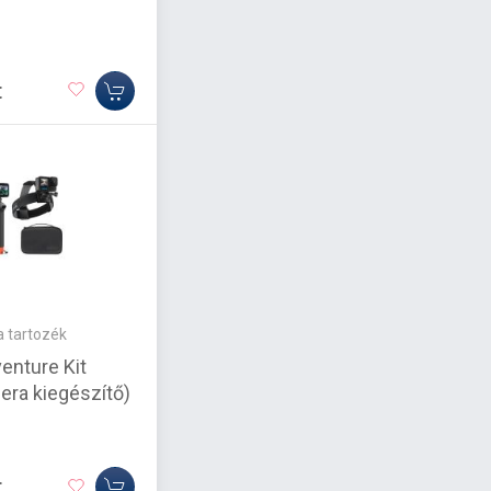
t
 tartozék
enture Kit
era kiegészítő)
t