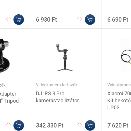
6 930 Ft
6 690 Ft
Videokamera tartozék
Videokamera
zék
DJI RS 3 Pro
Xiaomi 70
dapter
kamerastabilizátor
Kit bekötő
4" Tripod
UP03
342 330 Ft
7 620 Ft