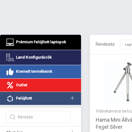
Prémium felújított laptopok
Rendezés:
Land Konfigurációk
Kiemelt termékeink
Outlet
Felújított
Videokamera tarto
Hama Mini Áll
Fejjel Silver