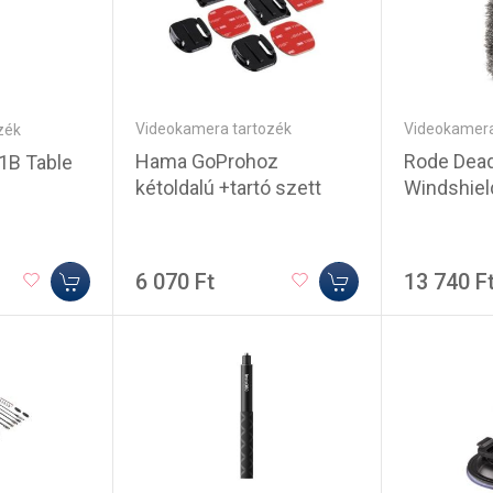
Videokamera tartozék
Videokamera
zék
Hama GoProhoz
Rode Dea
21B Table
kétoldalú +tartó szett
Windshiel
6 070 Ft
13 740 F