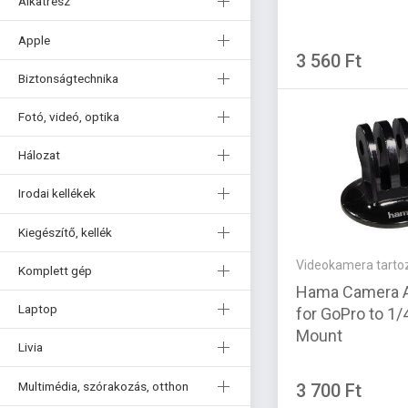
Alkatrész
Apple
3 560 Ft
Biztonságtechnika
Fotó, videó, optika
Hálozat
Irodai kellékek
Kiegészítő, kellék
Videokamera tarto
Komplett gép
Hama Camera A
Laptop
for GoPro to 1/
Mount
Livia
Multimédia, szórakozás, otthon
3 700 Ft