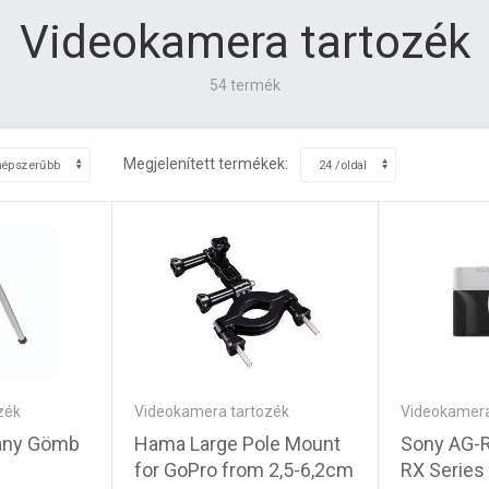
Videokamera tartozék
54 termék
Megjelenített termékek:
Videokamera tartozék
Videokamera
zék
Hama Large Pole Mount
Sony AG-R
vány Gömb
for GoPro from 2,5-6,2cm
RX Series