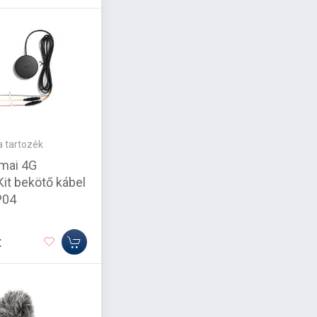
 tartozék
mai 4G
it bekötő kábel
P04
t