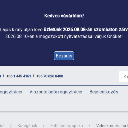
Kedves vásárlóink!
Lajos király útján lévő
üzletünk 2026.08.08-án szombaton zárva
2026.08.10-én a megszokott nyitvatartással várjuk Önöket!
Bezárás
u
+36 1 445 4161
+36 70 626 8400
|
|
egisztráció
Viszonteladói regisztráció
Bejelentkezés
dal
Kategóriák
Fotó, videó, optika
Videokamera tar