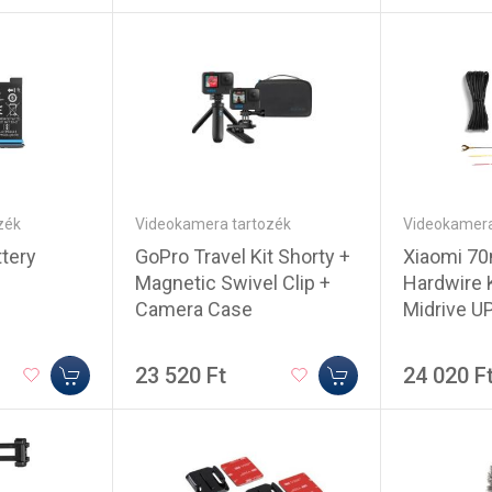
Videokamera tartozék
Videokamera
zék
GoPro Travel Kit Shorty +
Xiaomi 70
ttery
Magnetic Swivel Clip +
Hardwire K
Camera Case
Midrive U
23 520 Ft
24 020 F