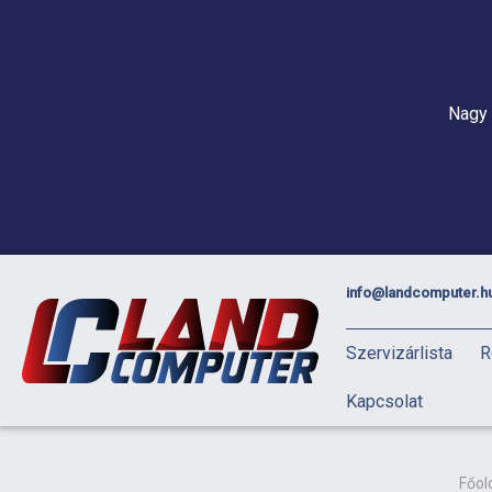
Nagy 
info@landcomputer.h
Szervizárlista
R
Kapcsolat
Főol