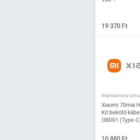
19 370 Ft
Videokamera tarto
Xiaomi 70mai H
Kit bekötő kábe
OBD01 (Type-C
10 880 Ft