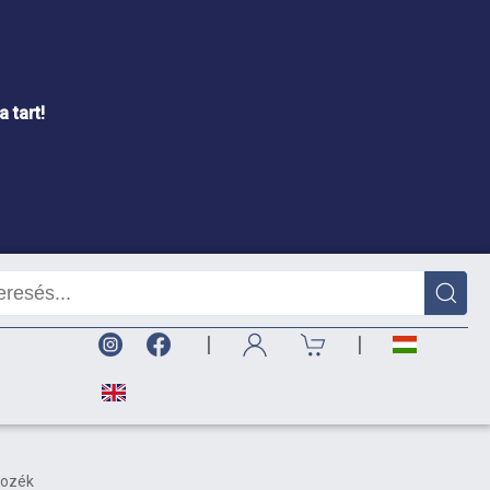
 tart!
|
|
tozék