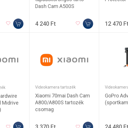
Dash Cam A500S
4 240 Ft
12 470 F
Videokamera tartozék
Videokamera
zék
Xiaomi 70mai Dash Cam
GoPro Adv
ardwire
A800/A800S tartozék
(sportkam
l Midrive
csomag
)
3 370 Ft
24 480 F