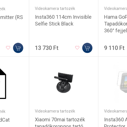
Videokamera tartozék
Videokamera
zék
Insta360 114cm Invisible
Hama GoP
mitter (RS
Selfie Stick Black
Tapadókor
360° fejje
13 730 Ft
9 110 Ft
Videokamera tartozék
Videokamera
zék
Xiaomi 70mai tartozék
Insta360 
dCat
tapadókorongos tartó
Protector