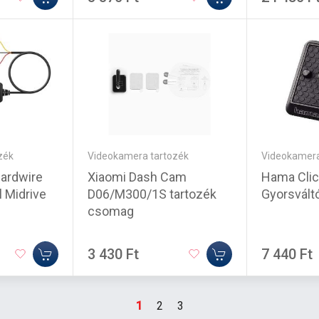
Videokamera tartozék
Videokamera
zék
Xiaomi Dash Cam
Hama Clic
ardwire
D06/M300/1S tartozék
Gyorsváltó
l Midrive
csomag
3 430 Ft
7 440 Ft
1
2
3