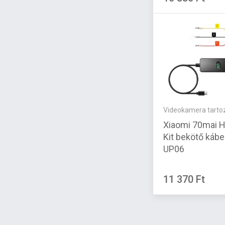
Videokamera tarto
Xiaomi 70mai H
Kit bekötő kábe
UP06
11 370 Ft