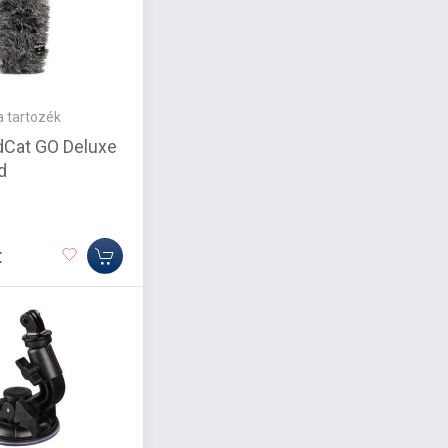
 tartozék
dCat GO Deluxe
d
t