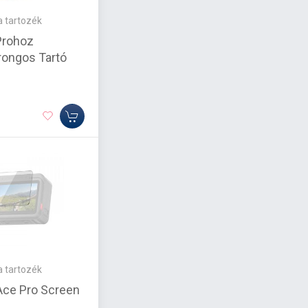
 tartozék
rohoz
ongos Tartó
l
 tartozék
Ace Pro Screen