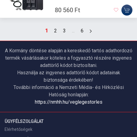
80 560 Ft
1
2
3
...
6
A Kormány döntése alapján a kereskedő tartós adathordozó
termék vásárlásakor köteles a fogyasztó részére ingyenes
adattörlő kódot biztosítani.
Használja az ingyenes adattörlő kódot adatainak
biztonsága érdekében!
További információ a Nemzeti Média- és Hírközlési
Hatóság honlapján:
https://nmhh.hu/veglegestorles
ÜGYFÉLSZOLGÁLAT
Elérhetőségek