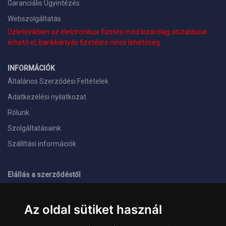
Garanciális Ügyintézés
Webszolgáltatás
Üzleteinkben az elektronikus fizetés mód kizárólag átutalással
érhető el, bankkártyás fizetésre nincs lehetőség.
INFORMÁCIÓK
Általános Szerződési Feltételek
Adatkezelési nyilatkozat
Rólunk
Szolgáltatásaink
Szállítási információk
Elállás a szerződéstől
ELÉRHETŐSÉGEINK
Az oldal sütiket használ
+36 1 445 4161
+36 70 626 8400