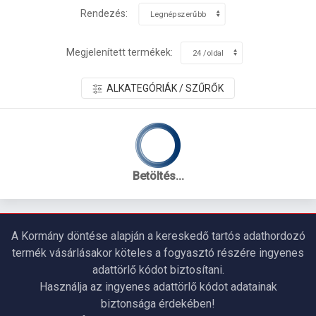
Rendezés:
Megjelenített termékek:
ALKATEGÓRIÁK / SZŰRŐK
Betöltés...
A Kormány döntése alapján a kereskedő tartós adathordozó
termék vásárlásakor köteles a fogyasztó részére ingyenes
adattörlő kódot biztosítani.
Használja az ingyenes adattörlő kódot adatainak
biztonsága érdekében!