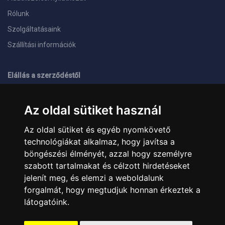
Rólunk
Szolgáltatásaink
Szállítási információk
Elállás a szerződéstől
ELÉRHETŐSÉGEINK
Az oldal sütiket használ
+36 1 445 4161
+36 70 626 8400
Az oldal sütiket és egyéb nyomkövető
info@landcomputer.hu
technológiákat alkalmaz, hogy javítsa a
1148 Budapest, Nagy Lajos király útja 24.
Nyitvatartás és kapcsolat
böngészési élményét, azzal hogy személyre
szabott tartalmakat és célzott hirdetéseket
jelenít meg, és elemzi a weboldalunk
PARTNEREINK
forgalmát, hogy megtudjuk honnan érkeztek a
látogatóink.
Árukereső.hu