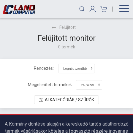
|
Felújított
Felújított monitor
0 termék
Rendezés:
Megjelenített termékek:
ALKATEGÓRIÁK / SZŰRŐK
A Kormány döntése alapján a kereskedő tartós adathordozó
termék vásárlásakor köteles a fogyasztó részére ingyenes