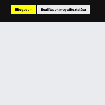
INFORMÁCIÓK
Elfogadom
Beállítások megváltoztatása
Általános Szerződési Feltételek
Adatkezelési nyilatkozat
Rólunk
Szolgáltatásaink
Szállítási információk
Elállás a szerződéstől
ELÉRHETŐSÉGEINK
+36 1 445 4161
+36 70 626 8400
info@landcomputer.hu
1148 Budapest, Nagy Lajos király útja 24.
Nyitvatartás és kapcsolat