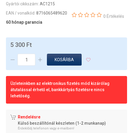
Gyártói cikkszám:
AC1215
EAN / vonalkód:
8716065489620
0 Értékelés
60 hónap garancia
5 300 Ft
KOSÁRBA
Üzleteinkben az elektronikus fizetés mód kizárólag
átutalással érhető el, bankkártyás fizetésre nincs
lehetőség.
Rendelésre
Külső beszállítónál készleten (1-2 munkanap)
Érdeklődj telefonon vagy e-mailben!