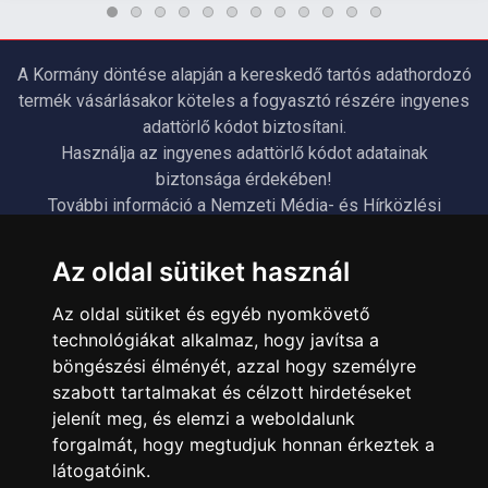
A Kormány döntése alapján a kereskedő tartós adathordozó
termék vásárlásakor köteles a fogyasztó részére ingyenes
adattörlő kódot biztosítani.
Használja az ingyenes adattörlő kódot adatainak
biztonsága érdekében!
További információ a Nemzeti Média- és Hírközlési
Hatóság honlapján:
https://nmhh.hu/veglegestorles
Az oldal sütiket használ
Az oldal sütiket és egyéb nyomkövető
ÜGYFÉLSZOLGÁLAT
technológiákat alkalmaz, hogy javítsa a
Elérhetőségek
böngészési élményét, azzal hogy személyre
Garanciális Ügyintézés
szabott tartalmakat és célzott hirdetéseket
jelenít meg, és elemzi a weboldalunk
Webszolgáltatás
forgalmát, hogy megtudjuk honnan érkeztek a
Üzleteinkben az elektronikus fizetés mód kizárólag átutalással
látogatóink.
érhető el, bankkártyás fizetésre nincs lehetőség.