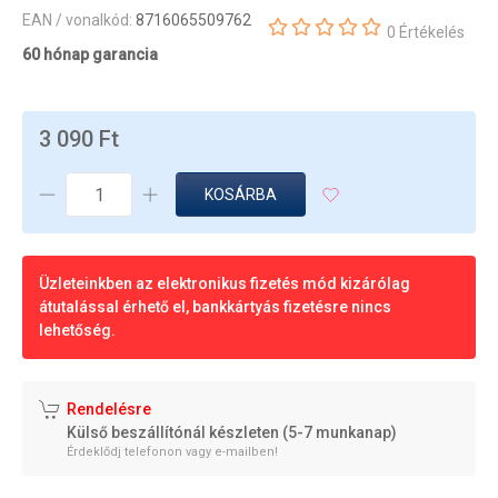
EAN / vonalkód:
8716065509762
0 Értékelés
60 hónap garancia
3 090 Ft
KOSÁRBA
Üzleteinkben az elektronikus fizetés mód kizárólag
átutalással érhető el, bankkártyás fizetésre nincs
lehetőség.
Rendelésre
Külső beszállítónál készleten (5-7 munkanap)
Érdeklődj telefonon vagy e-mailben!