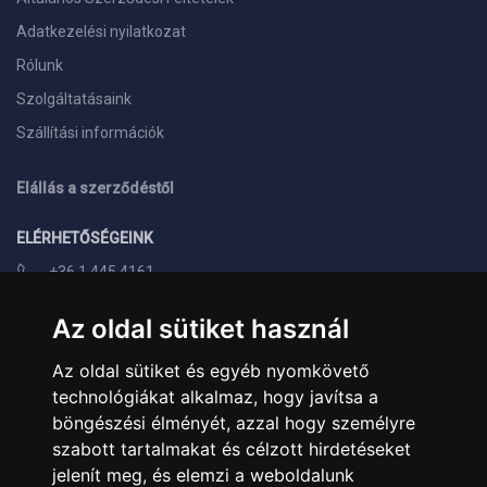
Adatkezelési nyilatkozat
Rólunk
Szolgáltatásaink
Szállítási információk
Elállás a szerződéstől
ELÉRHETŐSÉGEINK
+36 1 445 4161
+36 70 626 8400
Az oldal sütiket használ
info@landcomputer.hu
Az oldal sütiket és egyéb nyomkövető
1148 Budapest, Nagy Lajos király útja 24.
technológiákat alkalmaz, hogy javítsa a
Nyitvatartás és kapcsolat
böngészési élményét, azzal hogy személyre
szabott tartalmakat és célzott hirdetéseket
PARTNEREINK
jelenít meg, és elemzi a weboldalunk