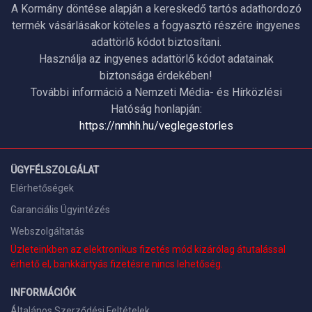
A Kormány döntése alapján a kereskedő tartós adathordozó
termék vásárlásakor köteles a fogyasztó részére ingyenes
adattörlő kódot biztosítani.
Használja az ingyenes adattörlő kódot adatainak
biztonsága érdekében!
További információ a Nemzeti Média- és Hírközlési
Hatóság honlapján:
https://nmhh.hu/veglegestorles
ÜGYFÉLSZOLGÁLAT
Elérhetőségek
Garanciális Ügyintézés
Webszolgáltatás
Üzleteinkben az elektronikus fizetés mód kizárólag átutalással
érhető el, bankkártyás fizetésre nincs lehetőség.
INFORMÁCIÓK
Általános Szerződési Feltételek