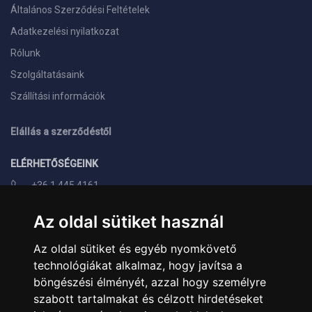
Általános Szerződési Feltételek
Adatkezelési nyilatkozat
Rólunk
Szolgáltatásaink
Szállítási információk
Elállás a szerződéstől
ELÉRHETŐSÉGEINK
+36 1 445 4161
+36 70 626 8400
Az oldal sütiket használ
info@landcomputer.hu
Az oldal sütiket és egyéb nyomkövető
1148 Budapest, Nagy Lajos király útja 24.
technológiákat alkalmaz, hogy javítsa a
Nyitvatartás és kapcsolat
böngészési élményét, azzal hogy személyre
szabott tartalmakat és célzott hirdetéseket
PARTNEREINK