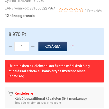
Gyártói cikkszám:
RL9950
EAN / vonalkód:
8716065227567
0 Értékelés
12 hónap garancia
8 970 Ft
KOSÁRBA
Üzleteinkben az elektronikus fizetés mód kizárólag
átutalással érhető el, bankkártyás fizetésre nincs
lehetőség.
Rendelésre
Külső beszállítónál készleten (5-7 munkanap)
Érdeklődj telefonon vagy e-mailben!