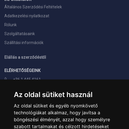
Általános Szerződési Feltételek
Adatkezelési nyilatkozat
Rólunk
Szolgáltatásaink
Szállítási információk
Elállás a szerződéstől
ELÉRHETŐSÉGEINK
+36 1 445 4161
+36 70 626 8400
Az oldal sütiket használ
info@landcomputer.hu
Az oldal sütiket és egyéb nyomkövető
1148 Budapest, Nagy Lajos király útja 24.
technológiákat alkalmaz, hogy javítsa a
Nyitvatartás és kapcsolat
böngészési élményét, azzal hogy személyre
szabott tartalmakat és célzott hirdetéseket
PARTNEREINK