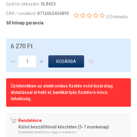
Gyártói cikkszám:
RL8403
EAN / vonalkód:
8716065454895
0 Értékelés
60 hónap garancia
6 270 Ft
KOSÁRBA
Üzleteinkben az elektronikus fizetés mód kizárólag
átutalással érhető el, bankkártyás fizetésre nincs
lehetőség.
Rendelésre
Külső beszállítónál készleten (5-7 munkanap)
Érdeklődj telefonon vagy e-mailben!