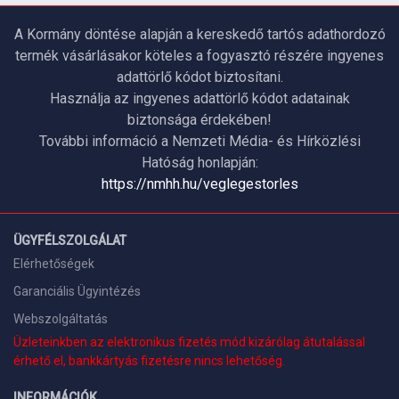
A Kormány döntése alapján a kereskedő tartós adathordozó
termék vásárlásakor köteles a fogyasztó részére ingyenes
adattörlő kódot biztosítani.
Használja az ingyenes adattörlő kódot adatainak
biztonsága érdekében!
További információ a Nemzeti Média- és Hírközlési
Hatóság honlapján:
https://nmhh.hu/veglegestorles
ÜGYFÉLSZOLGÁLAT
Elérhetőségek
Garanciális Ügyintézés
Webszolgáltatás
Üzleteinkben az elektronikus fizetés mód kizárólag átutalással
érhető el, bankkártyás fizetésre nincs lehetőség.
INFORMÁCIÓK