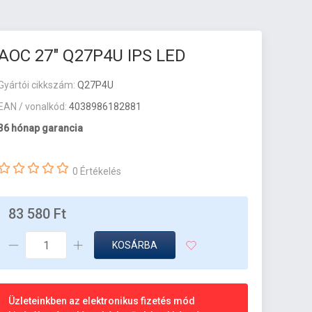
AOC 27" Q27P4U IPS LED
Gyártói cikkszám:
Q27P4U
EAN / vonalkód:
4038986182881
36 hónap garancia
0 Értékelés
83 580 Ft
KOSÁRBA
Üzleteinkben az elektronikus fizetés mód