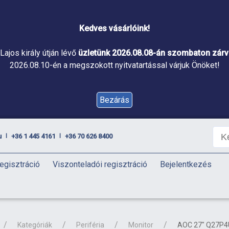
Kedves vásárlóink!
Lajos király útján lévő
üzletünk 2026.08.08-án szombaton zárva
2026.08.10-én a megszokott nyitvatartással várjuk Önöket!
Bezárás
u
+36 1 445 4161
+36 70 626 8400
|
|
egisztráció
Viszonteladói regisztráció
Bejelentkezés
Kategóriák
Periféria
Monitor
AOC 27" Q27P4