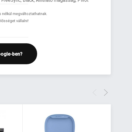
FreeSync, Black, Állítható magasság, Pivot
és nélkül megváltoztathatnak.
lősséget vállalni!
oogle-ben?