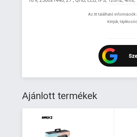
16:9, 2560x1440, 27", QHD, LED, IPS, 120Hz, 4ms,
Az itt található információk
Kérjük, tájékozód
Sze
Ajánlott termékek