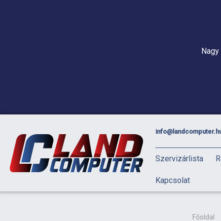
Nagy 
info@landcomputer.h
Szervizárlista
R
Kapcsolat
Főoldal