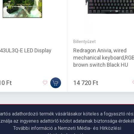
Billentyűzet
 43UL3Q-E LED Display
Redragon Anivia, wired
mechanical keyboard,RGB
brown switch Black HU
10 Ft
14 720 Ft
artós adathordozó termék vásárlásakor köteles a fogyasztó részé
ználja az ingyenes adattörlő kódot adatainak biztonsága érdeké
További információ a Nemzeti Média- és Hírközlési