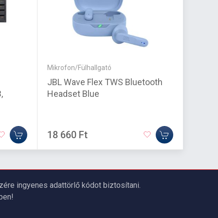
Mikrofon/Fülhallgató
Mikrofo
JBL Wave Flex TWS Bluetooth
SONY
,
Headset Blue
Fülhal
18 660 Ft
5 520
re ingyenes adattörlő kódot biztosítani.
ben!