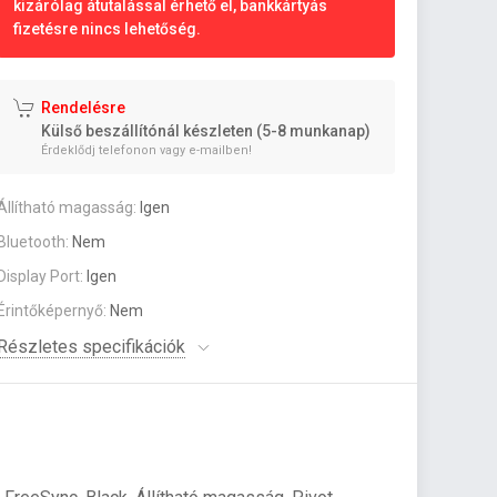
kizárólag átutalással érhető el, bankkártyás
fizetésre nincs lehetőség.
Rendelésre
Külső beszállítónál készleten (5-8 munkanap)
Érdeklődj telefonon vagy e-mailben!
Állítható magasság:
Igen
Bluetooth:
Nem
Display Port:
Igen
Érintőképernyő:
Nem
Részletes specifikációk