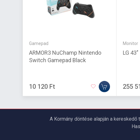
Gamepad
Monitor
ARMOR3 NuChamp Nintendo
LG 43"
Switch Gamepad Black
10 120 Ft
255 5
A Kormány döntése alapján a kereskedő t
Has