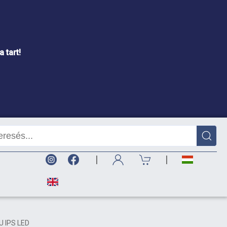
 tart!
|
|
U IPS LED