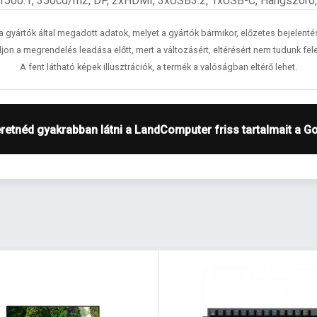
 1500:1, 350cd/m2, DP, 2xHDMI, 3xUSB3.2, 1xUSB-C, Hangszóró, 
 a gyártók által megadott adatok, melyet a gyártók bármikor, előzetes bejelent
jon a megrendelés leadása előtt, mert a változásért, eltérésért nem tudunk fele
A fent látható képek illusztrációk, a termék a valóságban eltérő lehet.
retnéd gyakrabban látni a LandComputer friss tartalmait a G