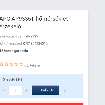
APC AP9335T hőmérséklet-
érzékelő
Gyártói cikkszám:
AP9335T
EAN / vonalkód:
0731304234012
12 hónap garancia
0 Értékelés
35 560 Ft
KOSÁRBA