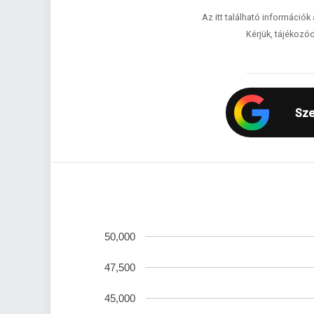
Az itt található információk
Kérjük, tájékozód
Sze
50,000
47,500
45,000