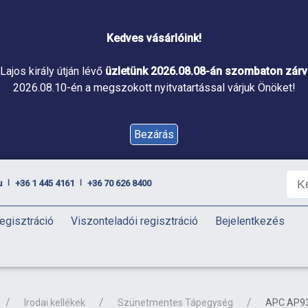
Kedves vásárlóink!
Lajos király útján lévő
üzletünk 2026.08.08-án szombaton zárva
2026.08.10-én a megszokott nyitvatartással várjuk Önöket!
Bezárás
u
+36 1 445 4161
+36 70 626 8400
|
|
egisztráció
Viszonteladói regisztráció
Bejelentkezés
Irodai kellékek
Szünetmentes Tápegység
APC AP93