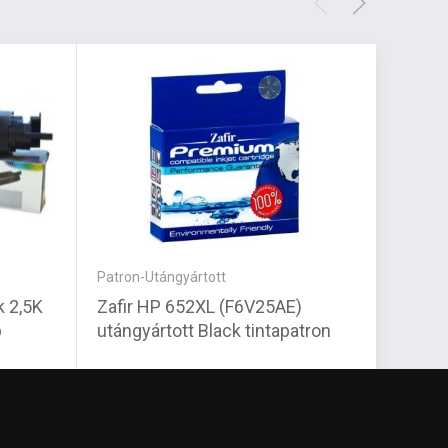
Patron-Utángyártott
Patron
k 2,5K
Zafir HP 652XL (F6V25AE)
Utáng
b
utángyártott Black tintapatron
Patron
kapac
7 070 Ft
23 27