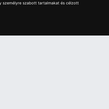
y személyre szabott tartalmakat és célzott
re ingyenes adattörlő kódot biztosítani.
ben!
PARTNEREINK
Árukereső.hu
útja 24.