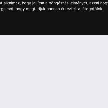
t alkalmaz, hogy javítsa a böngészési élményét, azzal hog
orgalmát, hogy megtudjuk honnan érkeztek a látogatóink.
artós adathordozó termék vásárlásakor köteles a fogyasztó részé
ználja az ingyenes adattörlő kódot adatainak biztonsága érdeké
További információ a Nemzeti Média- és Hírközlési
Hatóság honlapján:
https://nmhh.hu/veglegestorles
IÓK
Elállás a szerződéstől
Szerződési Feltételek
ELÉRHETŐSÉGEINK
si nyilatkozat
+36 1 445 4161
+36 70 626 8400
ásaink
info@landcomputer.hu
információk
1148 Budapest, Nagy Lajos király 