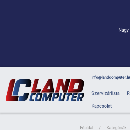
Nagy 
info@landcomputer.h
Szervizárlista
R
Kapcsolat
Főoldal
Kategóriák