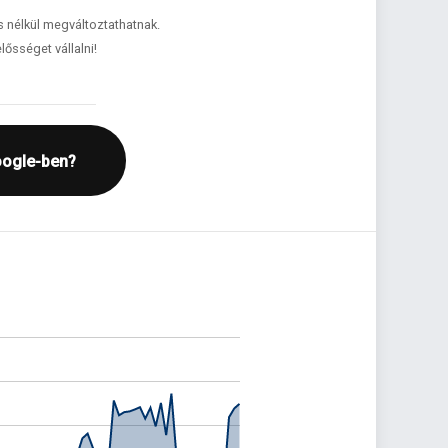
és nélkül megváltoztathatnak.
lősséget vállalni!
oogle-ben?