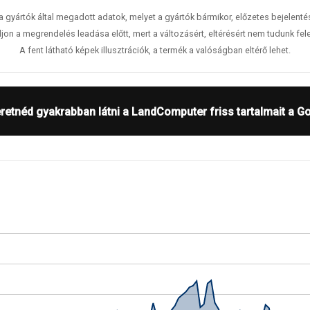
 a gyártók által megadott adatok, melyet a gyártók bármikor, előzetes bejelent
jon a megrendelés leadása előtt, mert a változásért, eltérésért nem tudunk fele
A fent látható képek illusztrációk, a termék a valóságban eltérő lehet.
retnéd gyakrabban látni a LandComputer friss tartalmait a G