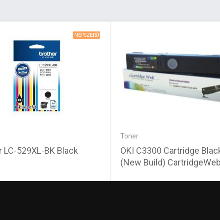
NÉPSZERŰ
Toner
r LC-529XL-BK Black
OKI C3300 Cartridge Blac
(New Build) CartridgeWe
Ft
9 230 Ft