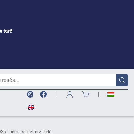
 tart!
|
|
35T hőmérséklet-érzékelő