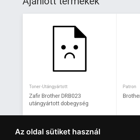
Ajánlott termékek
Toner-Utángyártott
Patron
Zafir Brother DRB023
Brothe
utángyártott dobegység
6 050 Ft
4 180 
Az oldal sütiket használ