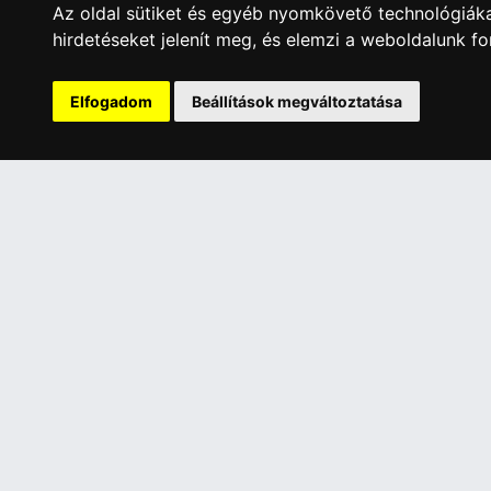
Az oldal sütiket és egyéb nyomkövető technológiáka
hirdetéseket jelenít meg, és elemzi a weboldalunk f
A Kormány döntése alapján a kereskedő t
Elfogadom
Beállítások megváltoztatása
Has
ÜGYFÉLSZOLGÁLAT
INFORMÁC
Elérhetőségek
Általános 
Garanciális Ügyintézés
Adatkezelé
Webszolgáltatás
Rólunk
Üzleteinkben az elektronikus fizetés mód
Szolgáltat
kizárólag átutalással érhető el, bankkártyás
Szállítási 
fizetésre nincs lehetőség.