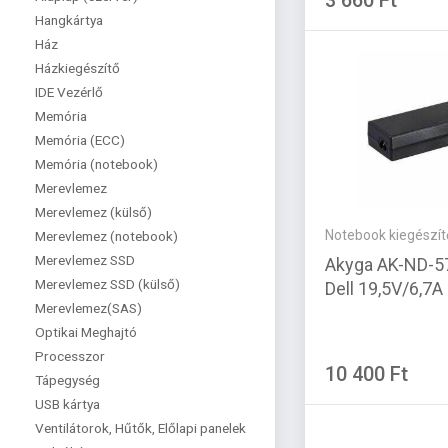
3 660 Ft
Hangkártya
Ház
Házkiegészítő
IDE Vezérlő
Memória
Memória (ECC)
Memória (notebook)
Merevlemez
Merevlemez (külső)
Notebook kiegészít
Merevlemez (notebook)
Merevlemez SSD
Akyga AK-ND-5
Merevlemez SSD (külső)
Dell 19,5V/6,7
Merevlemez(SAS)
Optikai Meghajtó
Processzor
10 400 Ft
Tápegység
USB kártya
Ventilátorok, Hűtők, Előlapi panelek