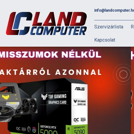
info@landcomputer.h
Szervizárlista
R
Kapcsolat