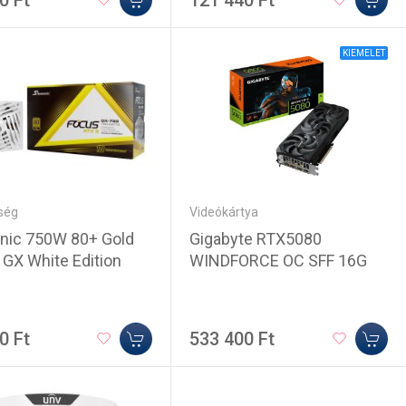
0 Ft
121 440 Ft
KIEMELET
ség
Videókártya
nic 750W 80+ Gold
Gigabyte RTX5080
GX White Edition
WINDFORCE OC SFF 16G
0 Ft
533 400 Ft