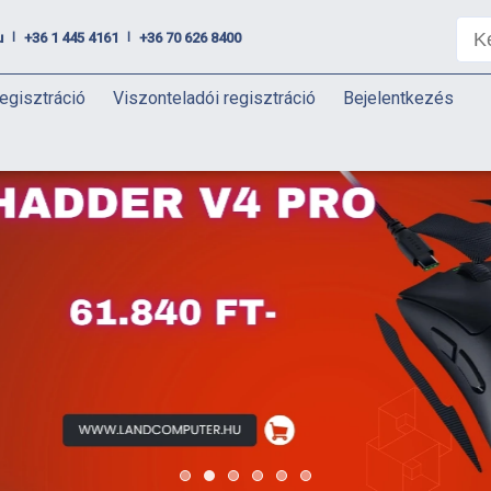
u
+36 1 445 4161
+36 70 626 8400
|
|
egisztráció
Viszonteladói regisztráció
Bejelentkezés