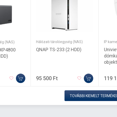
Hálózati tárolóegység (NAS)
IP kame
ség (NAS)
QNAP TS-233 (2 HDD)
Univi
XP4800
dómk
HDD)
objekt
95 500 Ft
119 1
TOVÁBBI KIEMELT TERMÉKE