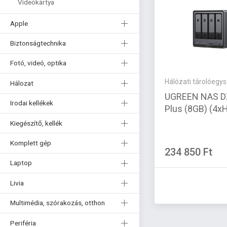
Videókártya
Apple
Biztonságtechnika
Fotó, videó, optika
Hálózati tárolóegy
Hálozat
UGREEN NAS D
Irodai kellékek
Plus (8GB) (4x
Kiegészítő, kellék
Komplett gép
234 850 Ft
Laptop
Livia
Multimédia, szórakozás, otthon
Periféria