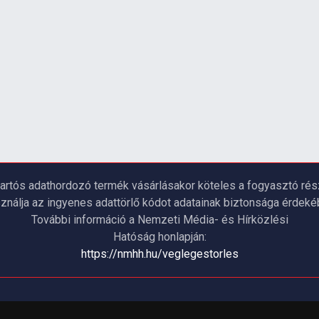
artós adathordozó termék vásárlásakor köteles a fogyasztó részé
ználja az ingyenes adattörlő kódot adatainak biztonsága érdeké
További információ a Nemzeti Média- és Hírközlési
Hatóság honlapján:
https://nmhh.hu/veglegestorles
IÓK
Elállás a szerződéstől