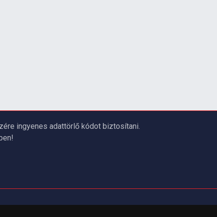
re ingyenes adattörlő kódot biztosítani.
ben!
PARTNEREINK