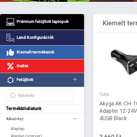
Prémium felújított laptopok
Kiemelt te
Land Konfigurációk
Kiemelt termékeink
Outlet
Felújított
Töltő
Akyga AK-CH-1
Termékkínálatunk
Adapter 12-24
4USB Black
Alkatrész
Alaplap
Alaplap (szerver)