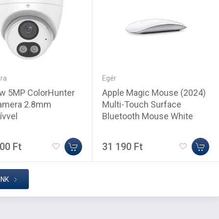
ra
Egér
ew 5MP ColorHunter
Apple Magic Mouse (2024)
amera 2.8mm
Multi-Touch Surface
ívvel
Bluetooth Mouse White
00 Ft
31 190 Ft
INK