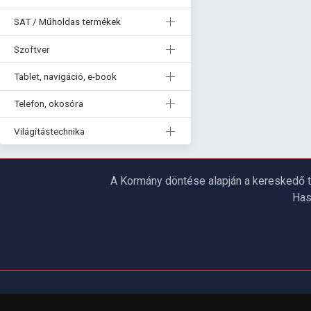
SAT / Műholdas termékek
Szoftver
Tablet, navigáció, e-book
Telefon, okosóra
Világítástechnika
A Kormány döntése alapján a kereskedő t
Has
ÜGYFÉLSZOLGÁLAT
INFORMÁC