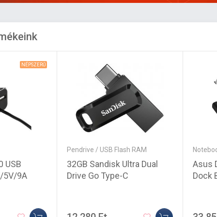
rmékeink
NÉPSZERŰ
Pendrive / USB Flash RAM
Noteboo
32GB Sandisk Ultra Dual
Asus 
0 USB
Drive Go Type-C
Dock 
V/5V/9A