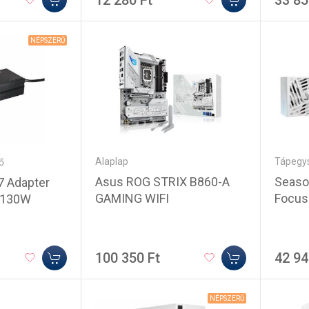
12 280 Ft
33 85
NÉPSZERŰ
Alaplap
Tápegy
ő
Asus ROG STRIX B860-A
Seaso
7 Adapter
GAMING WIFI
Focus 
A 130W
100 350 Ft
42 94
NÉPSZERŰ