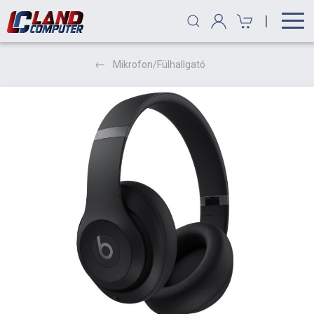
|
Mikrofon/Fülhallgató