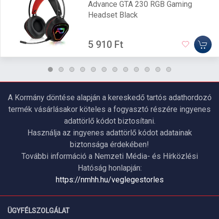
Advance GTA 230 RGB Gaming
Headset Black
5 910 Ft
A Kormány döntése alapján a kereskedő tartós adathordozó
termék vásárlásakor köteles a fogyasztó részére ingyenes
adattörlő kódot biztosítani.
Használja az ingyenes adattörlő kódot adatainak
biztonsága érdekében!
További információ a Nemzeti Média- és Hírközlési
Hatóság honlapján:
https://nmhh.hu/veglegestorles
ÜGYFÉLSZOLGÁLAT