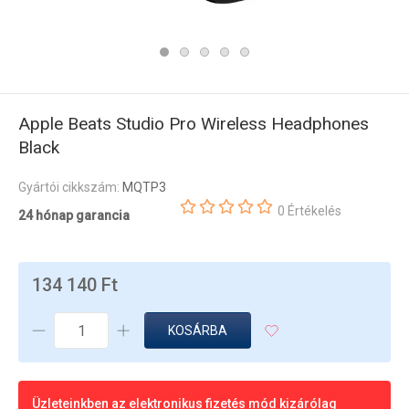
Apple Beats Studio Pro Wireless Headphones
Black
Gyártói cikkszám:
MQTP3
0 Értékelés
24 hónap garancia
134 140 Ft
KOSÁRBA
Üzleteinkben az elektronikus fizetés mód kizárólag