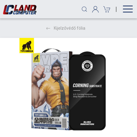
|
Kijelzővédő fólia