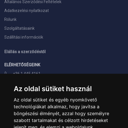
Általános Szerződési Feltételek
Adatkezelési nyilatkozat
Rólunk
Szolgáltatásaink
Szállítási információk
Elállás a szerződéstől
ELÉRHETŐSÉGEINK
+36 1 445 4161
+36 70 626 8400
Az oldal sütiket használ
info@landcomputer.hu
Az oldal sütiket és egyéb nyomkövető
1148 Budapest, Nagy Lajos király útja 24.
technológiákat alkalmaz, hogy javítsa a
Nyitvatartás és kapcsolat
böngészési élményét, azzal hogy személyre
szabott tartalmakat és célzott hirdetéseket
PARTNEREINK
jelenít meg, és elemzi a weboldalunk