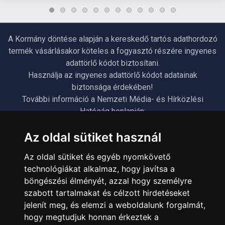
A Kormány döntése alapján a kereskedő tartós adathordozó
termék vásárlásakor köteles a fogyasztó részére ingyenes
adattörlő kódot biztosítani.
Használja az ingyenes adattörlő kódot adatainak
biztonsága érdekében!
További információ a Nemzeti Média- és Hírközlési
Hatóság honlapján:
https://nmhh.hu/veglegestorles
Az oldal sütiket használ
ÜGYFÉLSZOLGÁLAT
Az oldal sütiket és egyéb nyomkövető
technológiákat alkalmaz, hogy javítsa a
Elérhetőségek
böngészési élményét, azzal hogy személyre
Garanciális Ügyintézés
szabott tartalmakat és célzott hirdetéseket
Webszolgáltatás
jelenít meg, és elemzi a weboldalunk forgalmát,
Üzleteinkben az elektronikus fizetés mód kizárólag átutalással
hogy megtudjuk honnan érkeztek a
érhető el, bankkártyás fizetésre nincs lehetőség.