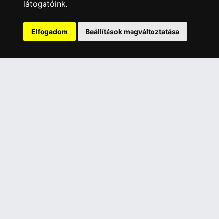
látogatóink.
INFORMÁCIÓK
Általános Szerződési Feltételek
Elfogadom
Beállítások megváltoztatása
Adatkezelési nyilatkozat
Rólunk
Szolgáltatásaink
Szállítási információk
Elállás a szerződéstől
ELÉRHETŐSÉGEINK
+36 1 445 4161
+36 70 626 8400
info@landcomputer.hu
1148 Budapest, Nagy Lajos király útja 24.
Nyitvatartás és kapcsolat