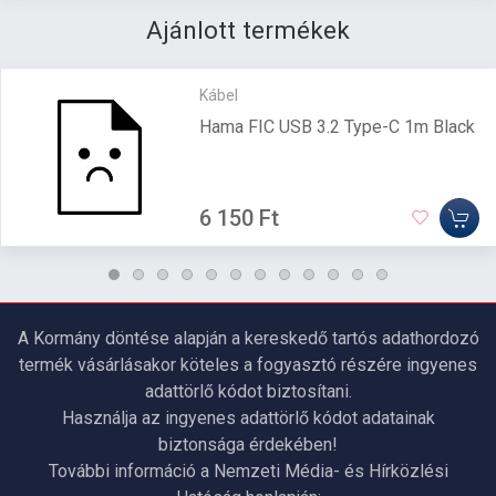
Ajánlott termékek
Kábel
Hama FIC USB 3.2 Type-C 1m Black
6 150 Ft
A Kormány döntése alapján a kereskedő tartós adathordozó
termék vásárlásakor köteles a fogyasztó részére ingyenes
adattörlő kódot biztosítani.
Használja az ingyenes adattörlő kódot adatainak
biztonsága érdekében!
További információ a Nemzeti Média- és Hírközlési