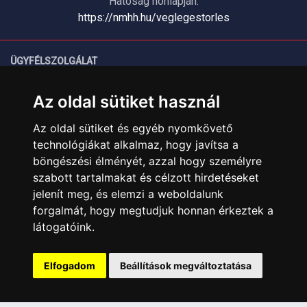
Hatóság honlapján:
https://nmhh.hu/veglegestorles
ÜGYFÉLSZOLGÁLAT
Elérhetőségek
Az oldal sütiket használ
Garanciális Ügyintézés
Webszolgáltatás
Az oldal sütiket és egyéb nyomkövető
Üzleteinkben az elektronikus fizetés mód kizárólag átutalással
technológiákat alkalmaz, hogy javítsa a
érhető el, bankkártyás fizetésre nincs lehetőség.
böngészési élményét, azzal hogy személyre
szabott tartalmakat és célzott hirdetéseket
INFORMÁCIÓK
jelenít meg, és elemzi a weboldalunk
Általános Szerződési Feltételek
forgalmát, hogy megtudjuk honnan érkeztek a
Adatkezelési nyilatkozat
látogatóink.
Rólunk
Szolgáltatásaink
Elfogadom
Beállítások megváltoztatása
Szállítási információk