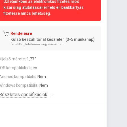
Üzleteinkben az elektronikus fizetés mód
kizárólag átutalással érhető el, bankkártyás
fizetésre nincs lehetőség.
Rendelésre
Külső beszállítónál készleten (3-5 munkanap)
Érdeklődj telefonon vagy e-mailben!
Kijelző mérete:
1,77 "
iOS kompatibilis:
Igen
Android kompatibilis:
Nem
Windows kompatibilis:
Nem
Részletes specifikációk