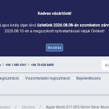
Kedves vásárlóink!
Lajos király útján lévő
üzletünk 2026.08.08-án szombaton zárva
2026.08.10-én a megszokott nyitvatartással várjuk Önöket!
Bezárás
u
+36 1 445 4161
+36 70 626 8400
|
|
egisztráció
Viszonteladói regisztráció
Bejelentkezés
okosóra
Okosóra
Apple Watch S11 GPS 42mm Silver Alumi