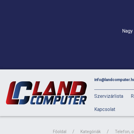
Nagy 
info@landcomputer.h
Szervizárlista
R
Kapcsolat
Főoldal
Kategóriák
Telefon, 