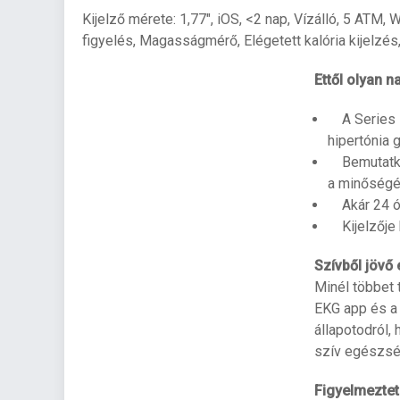
Kijelző mérete: 1,77", iOS, <2 nap, Vízálló, 5 ATM
figyelés, Magasságmérő, Elégetett kalória kijelz
Ettől olyan 
A Series 11
hipertónia 
Bemutatkoz
a minőségé
Akár 24 ór
Kijelzője k
Szívből jövő
Minél többet 
EKG app és a 
állapotodról,
szív egészség
Figyelmezte