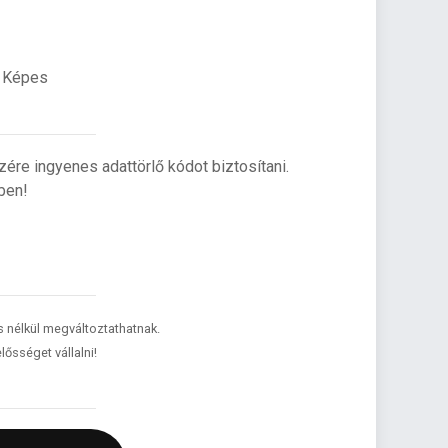
. Képes
re ingyenes adattörlő kódot biztosítani.
ben!
és nélkül megváltoztathatnak.
lősséget vállalni!