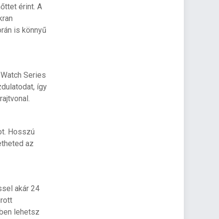
ttet érint. A
kran
orán is könnyű
 Watch Series
ulatodat, így
ajtvonal.
vot. Hosszú
etheted az
sel akár 24
rott
pben lehetsz