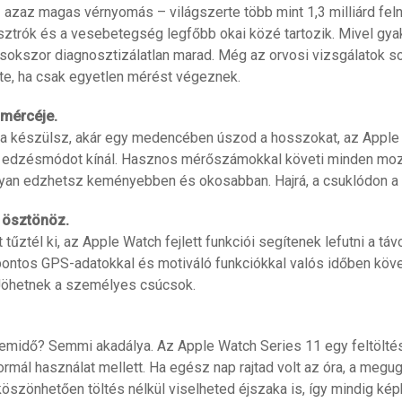
– azaz magas vérnyomás – világszerte több mint 1,3 milliárd felnő
sztrók és a vesebetegség legfőbb okai közé tartozik. Mivel gya
sokszor diagnosztizálatlan marad. Még az orvosi vizsgálatok s
ette, ha csak egyetlen mérést végeznek.
 mércéje.
ra készülsz, akár egy medencében úszod a hosszokat, az Apple
 edzésmódot kínál. Hasznos mérőszámokkal követi minden mozd
yan edzhetsz keményebben és okosabban. Hajrá, a csuklódon a r
 ösztönöz.
 tűztél ki, az Apple Watch fejlett funkciói segítenek lefutni a tá
pontos GPS-adatokkal és motiváló funkciókkal valós időben köv
Jöhetnek a személyes csúcsok.
midő? Semmi akadálya. Az Apple Watch Series 11 egy feltöltés
normál használat mellett. Ha egész nap rajtad volt az óra, a megug
szönhetően töltés nélkül viselheted éjszaka is, így mindig ké