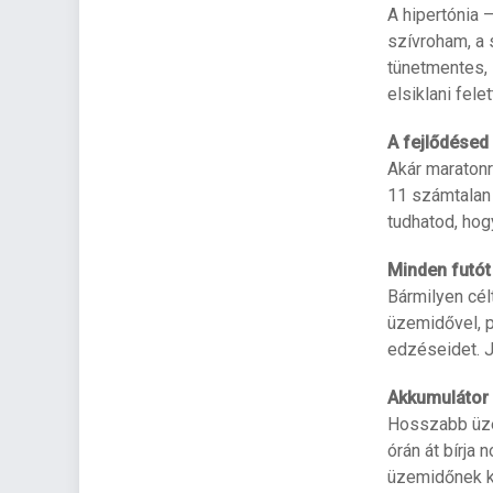
A hipertónia 
szívroham, a 
tünetmentes, 
elsiklani fel
A fejlődésed
Akár maraton
11 számtalan
tudhatod, hog
Minden futót
Bármilyen célt
üzemidővel, 
edzéseidet. 
Akkumulátor
Hosszabb üze
órán át bírja 
üzemidőnek kö