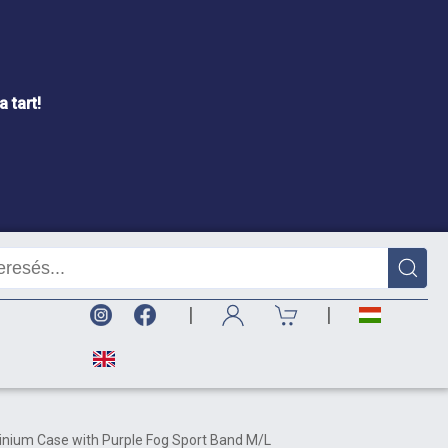
 tart!
|
|
nium Case with Purple Fog Sport Band M/L