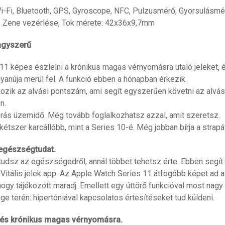
, Wi-Fi, Bluetooth, GPS, Gyroscope, NFC, Pulzusmérő, Gyorsulásm
és, Zene vezérlése, Tok mérete: 42x36x9,7mm
nagyszerű
 képes észlelni a krónikus magas vérnyomásra utaló jeleket, és
gyanúja merül fel. A funkció ebben a hónapban érkezik.
ik az alvási pontszám, ami segít egyszerűen követni az alváso
n.
ás üzemidő. Még tovább foglalkozhatsz azzal, amit szeretsz.
étszer karcállóbb, mint a Series 10-é. Még jobban bírja a strapá
 egészség­tudat.
tudsz az egészségedről, annál többet tehetsz érte. Ebben segít
Vitális jelek app. Az Apple Watch Series 11 átfogóbb képet ad
 hogy tájékozott maradj. Emellett egy úttörő funkcióval most nagy
e terén: hipertóniával kapcsolatos értesítéseket tud küldeni.
tés krónikus magas vérnyomásra.