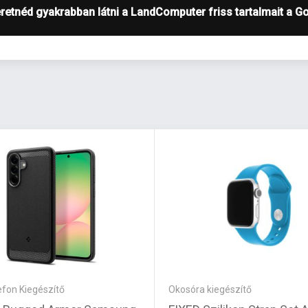
retnéd gyakrabban látni a LandComputer friss tartalmait a G
efon Kiegészítő
Okosóra kiegészítő