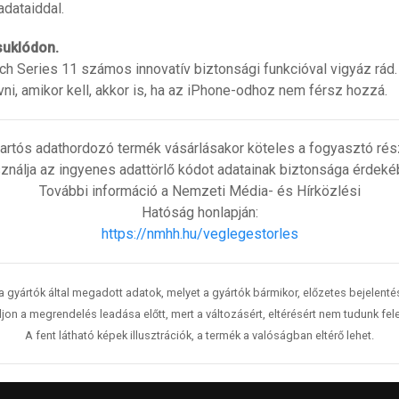
dataiddal.
suklódon.
h Series 11 számos innovatív biztonsági funkcióval vigyáz rád
vni, amikor kell, akkor is, ha az iPhone-odhoz nem férsz hozzá.
artós adathordozó termék vásárlásakor köteles a fogyasztó részé
ználja az ingyenes adattörlő kódot adatainak biztonsága érdeké
További információ a Nemzeti Média- és Hírközlési
Hatóság honlapján:
https://nmhh.hu/veglegestorles
 a gyártók által megadott adatok, melyet a gyártók bármikor, előzetes bejelent
jon a megrendelés leadása előtt, mert a változásért, eltérésért nem tudunk fele
A fent látható képek illusztrációk, a termék a valóságban eltérő lehet.