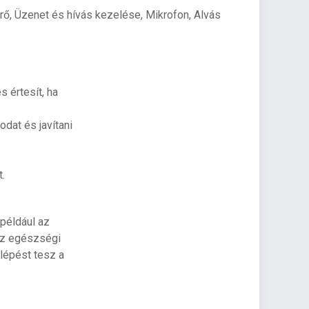
érő, Üzenet és hívás kezelése, Mikrofon, Alvás
 értesít, ha
dat és javítani
t.
 például az
 az egészségi
 lépést tesz a