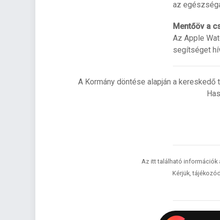
az egészséga
Mentőöv a c
Az Apple Watc
segítséget hí
A Kormány döntése alapján a kereskedő t
Has
Az itt található információk
Kérjük, tájékozód