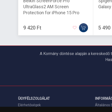
Belkin ScreenForce Pro
Spige
UltraGlass2 AM Screen
Galaxy
Protection for iPhone 15 Pro
9 420 Ft
5 490 
A Kormány döntése alapján a kereskedő t
Has
ÜGYFÉLSZOLGÁLAT
INFORMÁC
Elérhetőségek
Általános 