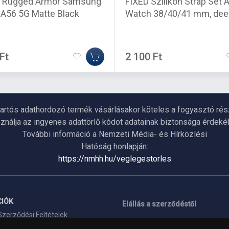
n Rugged Armor Samsung
FIXED Szilikon Strap Set 
 A56 5G Matte Black
Watch 38/40/41 mm, dee
Ft
2 100 Ft
artós adathordozó termék vásárlásakor köteles a fogyasztó részé
ználja az ingyenes adattörlő kódot adatainak biztonsága érdeké
További információ a Nemzeti Média- és Hírközlési
Hatóság honlapján:
https://nmhh.hu/veglegestorles
IÓK
Elállás a szerződéstől
Szerződési Feltételek
ELÉRHETŐSÉGEINK