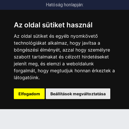
Hatóság honlapján:
https://nmhh.hu/veglegestorles
Az oldal sütiket használ
ÜGYFÉLSZOLGÁLAT
Az oldal sütiket és egyéb nyomkövető
Elérhetőségek
technológiákat alkalmaz, hogy javítsa a
Garanciális Ügyintézés
böngészési élményét, azzal hogy személyre
Webszolgáltatás
szabott tartalmakat és célzott hirdetéseket
Üzleteinkben az elektronikus fizetés mód kizárólag átutalással
jelenít meg, és elemzi a weboldalunk
érhető el, bankkártyás fizetésre nincs lehetőség.
forgalmát, hogy megtudjuk honnan érkeztek a
látogatóink.
INFORMÁCIÓK
Általános Szerződési Feltételek
Elfogadom
Beállítások megváltoztatása
Adatkezelési nyilatkozat
Rólunk
Szolgáltatásaink
Szállítási információk