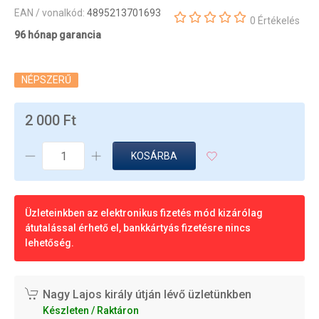
EAN / vonalkód:
4895213701693
0 Értékelés
96 hónap garancia
NÉPSZERŰ
2 000 Ft
KOSÁRBA
Üzleteinkben az elektronikus fizetés mód kizárólag
átutalással érhető el, bankkártyás fizetésre nincs
lehetőség.
Nagy Lajos király útján lévő üzletünkben
Készleten / Raktáron