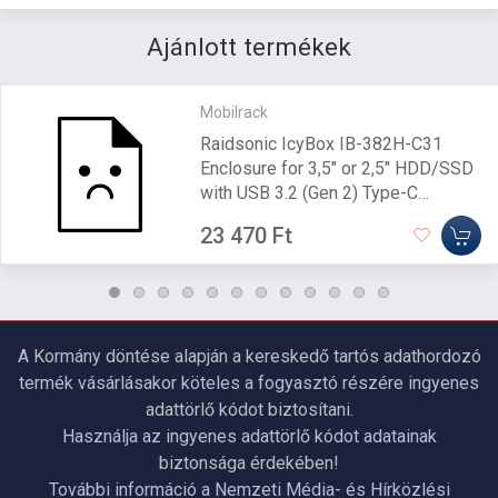
Ajánlott termékek
Mobilrack
Raidsonic IcyBox IB-382H-C31
Enclosure for 3,5" or 2,5" HDD/SSD
with USB 3.2 (Gen 2) Type-C
interface and USB Hub
23 470 Ft
A Kormány döntése alapján a kereskedő tartós adathordozó
termék vásárlásakor köteles a fogyasztó részére ingyenes
adattörlő kódot biztosítani.
Használja az ingyenes adattörlő kódot adatainak
biztonsága érdekében!
További információ a Nemzeti Média- és Hírközlési