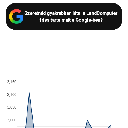
Szeretnéd gyakrabban látni a LandComputer
friss tartalmait a Google-ben?
3,150
3,100
3,050
3,000