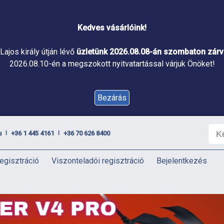
Kedves vásárlóink!
Lajos király útján lévő
üzletünk 2026.08.08-án szombaton zárva
2026.08.10-én a megszokott nyitvatartással várjuk Önöket!
Bezárás
u
+36 1 445 4161
+36 70 626 8400
|
|
egisztráció
Viszonteladói regisztráció
Bejelentkezés