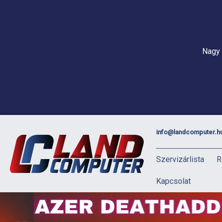
Nagy 
info@landcomputer.h
Szervizárlista
R
Kapcsolat