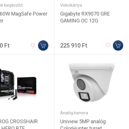
k kiegészítő
Videókártya
 60W MagSafe Power
Gigabyte RX9070 GRE
er
GAMING OC 12G
0 Ft
225 910 Ft
Analóg kamera
ROG CROSSHAIR
Uniview 5MP analóg
 HERO BTF
ColorHunter turret