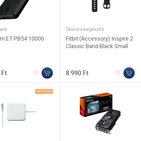
ank
Okosóra kiegészítő
om ET-PB54 10000
Fitbit (Accessory) Inspire 2
Classic Band Black Small
 Ft
8 990 Ft
NÉPSZERŰ