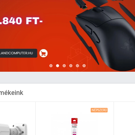
rmékeink
NÉPSZERŰ