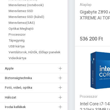
Alaplap
Merevlemez (notebook)
Merevlemez SSD
Gigabyte Z890
Merevlemez SSD (külső)
XTREME AI TO
Merevlemez(SAS)
Optikai Meghajtó
Processzor
536 200 Ft
Tápegység
USB kártya
Ventilátorok, Hűtők, Előlapi panelek
Videókártya
Apple
Biztonságtechnika
Fotó, videó, optika
Processzor
Hálozat
Intel Core i7-1
Irodai kellékek
2,1GHz 33MB 