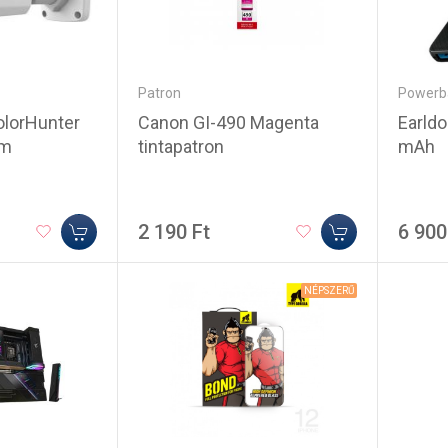
Patron
Powerb
Canon GI-490 Magenta
Earld
olorHunter
tintapatron
mAh
mm
2 190 Ft
6 900
NÉPSZERŰ