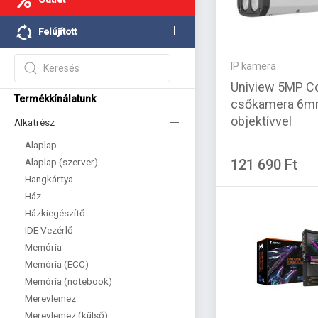
Felújított
IP kamera
Uniview 5MP C
Termékkínálatunk
csőkamera 6
objektívvel
Alkatrész
Alaplap
Alaplap (szerver)
121 690 Ft
Hangkártya
Ház
Házkiegészítő
IDE Vezérlő
Memória
Memória (ECC)
Memória (notebook)
Merevlemez
Merevlemez (külső)