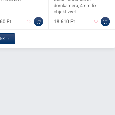
dómkamera, 4mm fix
objektívvel
60 Ft
18 610 Ft
INK