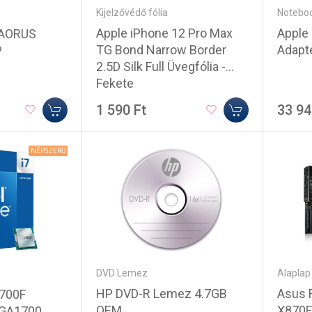
Kijelzővédő fólia
Noteboo
Apple iPhone 12 Pro Max
Apple
 AORUS
TG Bond Narrow Border
Adapt
P
2.5D Silk Full Üvegfólia -
Fekete
1 590 Ft
33 94
NÉPSZERŰ
DVD Lemez
Alaplap
HP DVD-R Lemez 4.7GB
Asus 
4700F
OEM
X870E
LGA1700