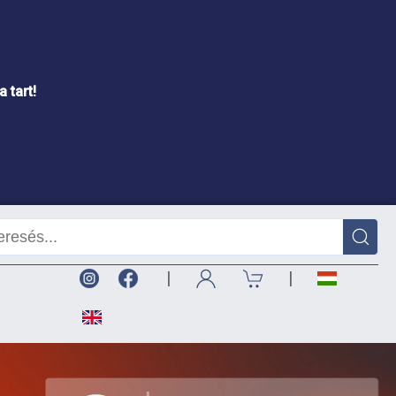
 tart!
|
|