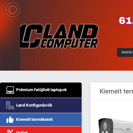
Prémium felújított laptopok
Kiemelt te
Land Konfigurációk
Kiemelt termékeink
Outlet