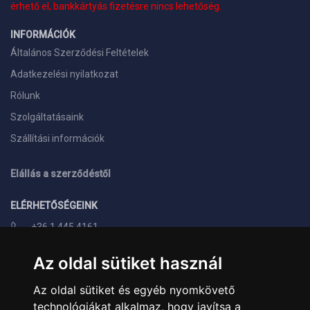
érhető el, bankkártyás fizetésre nincs lehetőség.
INFORMÁCIÓK
Általános Szerződési Feltételek
Adatkezelési nyilatkozat
Rólunk
Szolgáltatásaink
Szállítási információk
Elállás a szerződéstől
ELÉRHETŐSÉGEINK
+36 1 445 4161
+36 70 626 8400
Az oldal sütiket használ
info@landcomputer.hu
Az oldal sütiket és egyéb nyomkövető
1148 Budapest, Nagy Lajos király útja 24.
technológiákat alkalmaz, hogy javítsa a