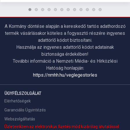
A Kormány döntése alapján a kereskedő tartós adathordozó
termék vásárlásakor köteles a fogyasztó részére ingyenes
adattörlő kódot biztosítani.
Használja az ingyenes adattörlő kódot adatainak
biztonsága érdekében!
További információ a Nemzeti Média- és Hírközlési
Hatóság honlapján:
https://nmhh.hu/veglegestorles
ÜGYFÉLSZOLGÁLAT
Elérhetőségek
Garanciális Ügyintézés
Webszolgáltatás
Üzleteinkben az elektronikus fizetés mód kizárólag átutalással