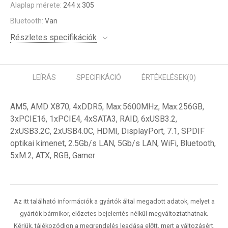
Alaplap mérete:
244 x 305
Bluetooth:
Van
Részletes specifikációk
LEÍRÁS
SPECIFIKÁCIÓ
ÉRTÉKELÉSEK
(0)
AM5, AMD X870, 4xDDR5, Max:5600MHz, Max:256GB,
3xPCIE16, 1xPCIE4, 4xSATA3, RAID, 6xUSB3.2,
2xUSB3.2C, 2xUSB4.0C, HDMI, DisplayPort, 7.1, SPDIF
optikai kimenet, 2.5Gb/s LAN, 5Gb/s LAN, WiFi, Bluetooth,
5xM.2, ATX, RGB, Gamer
Az itt található információk a gyártók által megadott adatok, melyet a
gyártók bármikor, előzetes bejelentés nélkül megváltoztathatnak.
Kérjük, tájékozódjon a megrendelés leadása előtt, mert a változásért,