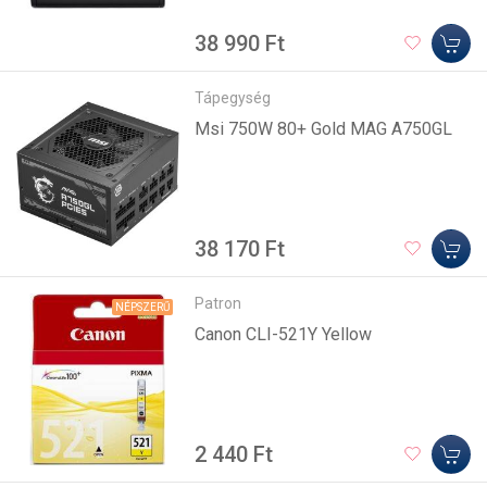
38 990 Ft
Tápegység
Msi 750W 80+ Gold MAG A750GL
38 170 Ft
Patron
NÉPSZERŰ
Canon CLI-521Y Yellow
2 440 Ft