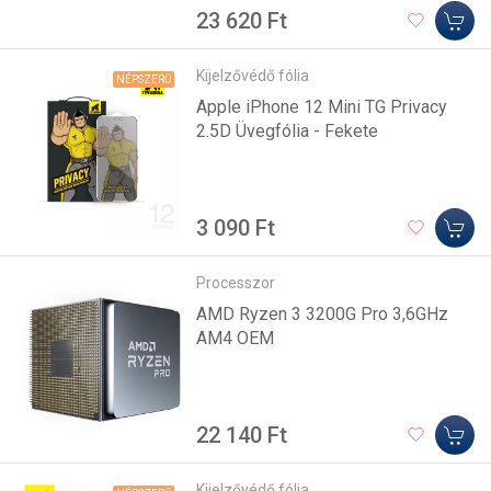
23 620 Ft
Kijelzővédő fólia
NÉPSZERŰ
Apple iPhone 12 Mini TG Privacy
2.5D Üvegfólia - Fekete
3 090 Ft
Processzor
AMD Ryzen 3 3200G Pro 3,6GHz
AM4 OEM
22 140 Ft
Kijelzővédő fólia