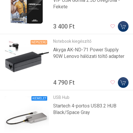
VIP USA Gorilla 2.5D Üvegfólia -
Fekete
3 400 Ft
Notebook kiegészítő
NÉPSZERŰ
Akyga AK-ND-71 Power Supply
90W Lenovo hálózati töltő adapter
4 790 Ft
USB Hub
KIEMELET
Startech 4-portos USB3.2 HUB
Black/Space Gray