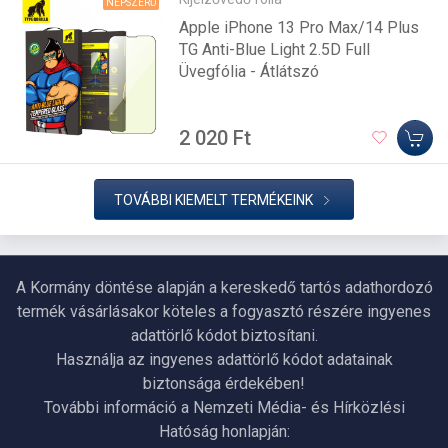
NÉPSZERŰ
Apple iPhone 13 Pro Max/14 Plus
TG Anti-Blue Light 2.5D Full
Üvegfólia - Átlátszó
2 020 Ft
TOVÁBBI KIEMELT TERMÉKEINK
A Kormány döntése alapján a kereskedő tartós adathordozó
termék vásárlásakor köteles a fogyasztó részére ingyenes
adattörlő kódot biztosítani.
Használja az ingyenes adattörlő kódot adatainak
biztonsága érdekében!
További információ a Nemzeti Média- és Hírközlési
Hatóság honlapján: