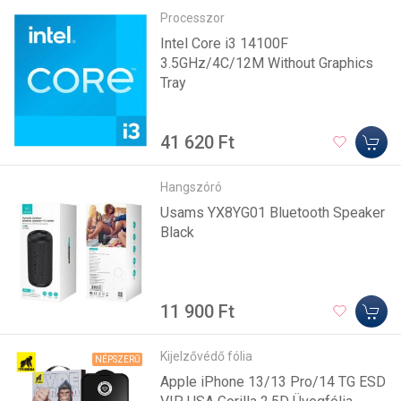
Processzor
Intel Core i3 14100F
3.5GHz/4C/12M Without Graphics
Tray
41 620 Ft
Hangszóró
Usams YX8YG01 Bluetooth Speaker
Black
11 900 Ft
Kijelzővédő fólia
NÉPSZERŰ
Apple iPhone 13/13 Pro/14 TG ESD