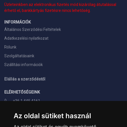
Üzleteinkben az elektronikus fizetés mód kizárólag átutalással
érhető el, bankkártyás fizetésre nincs lehetőség.
INFORMÁCIÓK
Általános Szerződési Feltételek
Adatkezelési nyilatkozat
Rólunk
Szolgáltatásaink
Szállítási információk
Elállás a szerződéstől
ELÉRHETŐSÉGEINK
+36 1 445 4161
+36 70 626 8400
Az oldal sütiket használ
info@landcomputer.hu
Az oldal sütiket és egyéb nyomkövető