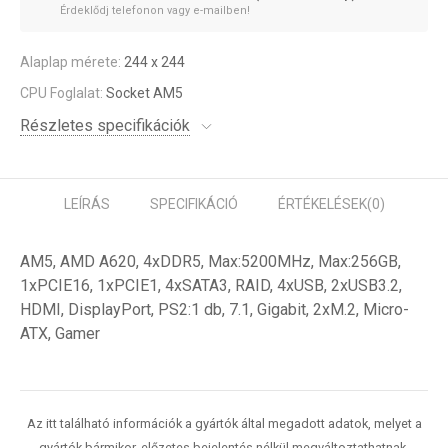
Érdeklődj telefonon vagy e-mailben!
Alaplap mérete:
244 x 244
CPU Foglalat:
Socket AM5
Részletes specifikációk
LEÍRÁS
SPECIFIKÁCIÓ
ÉRTÉKELÉSEK
(0)
AM5, AMD A620, 4xDDR5, Max:5200MHz, Max:256GB,
1xPCIE16, 1xPCIE1, 4xSATA3, RAID, 4xUSB, 2xUSB3.2,
HDMI, DisplayPort, PS2:1 db, 7.1, Gigabit, 2xM.2, Micro-
ATX, Gamer
Az itt található információk a gyártók által megadott adatok, melyet a
gyártók bármikor, előzetes bejelentés nélkül megváltoztathatnak.