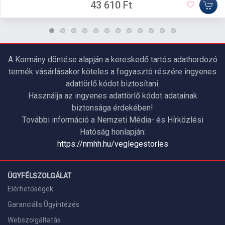
43 610 Ft
A Kormány döntése alapján a kereskedő tartós adathordozó
termék vásárlásakor köteles a fogyasztó részére ingyenes
adattörlő kódot biztosítani.
Használja az ingyenes adattörlő kódot adatainak
biztonsága érdekében!
További információ a Nemzeti Média- és Hírközlési
Hatóság honlapján:
https://nmhh.hu/veglegestorles
ÜGYFÉLSZOLGÁLAT
Elérhetőségek
Garanciális Ügyintézés
Webszolgáltatás