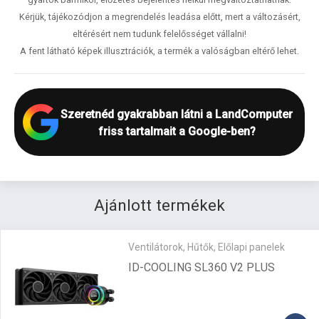
Kérjük, tájékozódjon a megrendelés leadása előtt, mert a változásért,
eltérésért nem tudunk felelősséget vállalni!
A fent látható képek illusztrációk, a termék a valóságban eltérő lehet.
Szeretnéd gyakrabban látni a LandComputer
friss tartalmait a Google-ben?
Ajánlott termékek
Ventilátorok, Hűtők, Előlapi panelek
ID-COOLING SL360 V2 PLUS