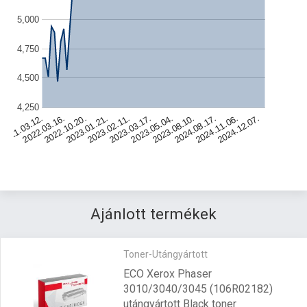
5,000
4,750
4,500
4,250
2022.10.20.
2023.08.10.
2023.01.21.
2024.08.17.
2023.02.11.
2021.03.12.
2024.11.06.
2023.03.17.
2022.03.16.
2024.12.07.
2023.05.04.
Ajánlott termékek
Toner-Utángyártott
ECO Xerox Phaser
3010/3040/3045 (106R02182)
utángyártott Black toner