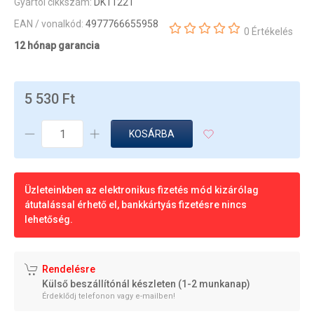
Gyártói cikkszám:
DK11221
EAN / vonalkód:
4977766655958
0 Értékelés
12 hónap garancia
5 530 Ft
KOSÁRBA
Üzleteinkben az elektronikus fizetés mód kizárólag
átutalással érhető el, bankkártyás fizetésre nincs
lehetőség.
Rendelésre
Külső beszállítónál készleten (1-2 munkanap)
Érdeklődj telefonon vagy e-mailben!