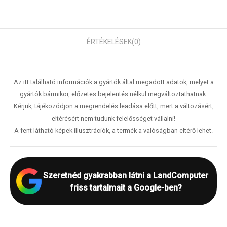
ÉRTÉKELÉSEK
(0)
Az itt található információk a gyártók által megadott adatok, melyet a
gyártók bármikor, előzetes bejelentés nélkül megváltoztathatnak.
Kérjük, tájékozódjon a megrendelés leadása előtt, mert a változásért,
eltérésért nem tudunk felelősséget vállalni!
A fent látható képek illusztrációk, a termék a valóságban eltérő lehet.
Szeretnéd gyakrabban látni a LandComputer
friss tartalmait a Google-ben?