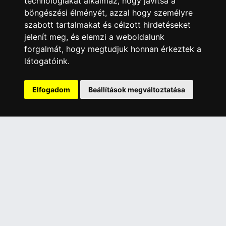
technológiákat alkalmaz, hogy javítsa a
Webszolgáltatás
böngészési élményét, azzal hogy személyre
Üzleteinkben az elektronikus fizetés mód kizárólag átutalással
szabott tartalmakat és célzott hirdetéseket
érhető el, bankkártyás fizetésre nincs lehetőség.
jelenít meg, és elemzi a weboldalunk
forgalmát, hogy megtudjuk honnan érkeztek a
INFORMÁCIÓK
látogatóink.
Általános Szerződési Feltételek
Adatkezelési nyilatkozat
Elfogadom
Beállítások megváltoztatása
Rólunk
Szolgáltatásaink
Szállítási információk
Elállás a szerződéstől
ELÉRHETŐSÉGEINK
+36 1 445 4161
+36 70 626 8400
info@landcomputer.hu