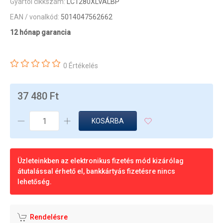
Gyártói cikkszám:
LC1280XLVALBP
EAN / vonalkód:
5014047562662
12 hónap garancia
0 Értékelés
37 480 Ft
KOSÁRBA
Üzleteinkben az elektronikus fizetés mód kizárólag
átutalással érhető el, bankkártyás fizetésre nincs
lehetőség.
Rendelésre