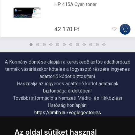
HP 415A Cyan toner
42 170 Ft
A Kormány döntése alapján a kereskedő tartós adathordozó
termék vásárlásakor köteles a fogyasztó részére ingyenes
adattörlő kódot biztosítani.
Használja az ingyenes adattörlő kódot adatainak
biztonsága érdekében!
További információ a Nemzeti Média- és Hírközlési
Hatóság honlapján:
https://nmhh.hu/veglegestorles
Az oldal sütiket használ
ÜGYFÉLSZOLGÁLAT