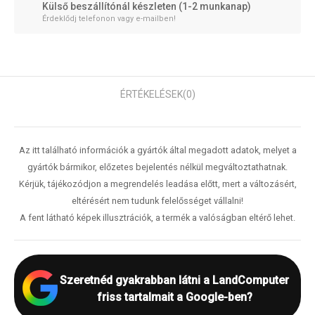
Külső beszállítónál készleten (1-2 munkanap)
Érdeklődj telefonon vagy e-mailben!
ÉRTÉKELÉSEK
(0)
Az itt található információk a gyártók által megadott adatok, melyet a
gyártók bármikor, előzetes bejelentés nélkül megváltoztathatnak.
Kérjük, tájékozódjon a megrendelés leadása előtt, mert a változásért,
eltérésért nem tudunk felelősséget vállalni!
A fent látható képek illusztrációk, a termék a valóságban eltérő lehet.
Szeretnéd gyakrabban látni a LandComputer
friss tartalmait a Google-ben?