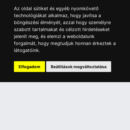
Elérhetőségek
Az oldal sütiket és egyéb nyomkövető
Garanciális Ügyintézés
technológiákat alkalmaz, hogy javítsa a
böngészési élményét, azzal hogy személyre
Webszolgáltatás
szabott tartalmakat és célzott hirdetéseket
Üzleteinkben az elektronikus fizetés mód kizárólag átutalással
jelenít meg, és elemzi a weboldalunk
érhető el, bankkártyás fizetésre nincs lehetőség.
forgalmát, hogy megtudjuk honnan érkeztek a
INFORMÁCIÓK
látogatóink.
Általános Szerződési Feltételek
Adatkezelési nyilatkozat
Elfogadom
Beállítások megváltoztatása
Rólunk
Szolgáltatásaink
Szállítási információk
Elállás a szerződéstől
ELÉRHETŐSÉGEINK
+36 1 445 4161