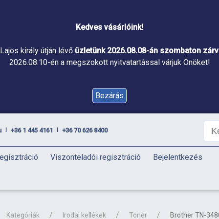
Kedves vásárlóink!
Lajos király útján lévő
üzletünk 2026.08.08-án szombaton zárva
2026.08.10-én a megszokott nyitvatartással várjuk Önöket!
Bezárás
u
+36 1 445 4161
+36 70 626 8400
|
|
egisztráció
Viszonteladói regisztráció
Bejelentkezés
Kategóriák
Irodai kellékek
Toner
Brother TN-3480