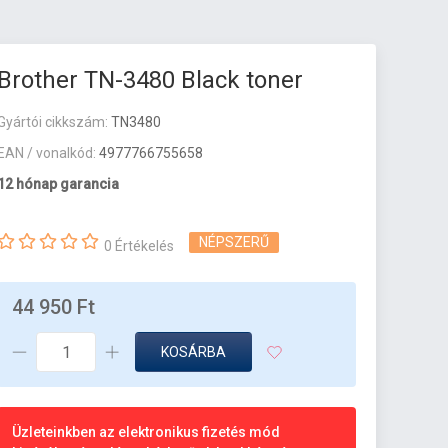
Brother TN-3480 Black toner
Gyártói cikkszám:
TN3480
EAN / vonalkód:
4977766755658
12 hónap garancia
NÉPSZERŰ
0 Értékelés
44 950 Ft
KOSÁRBA
Üzleteinkben az elektronikus fizetés mód