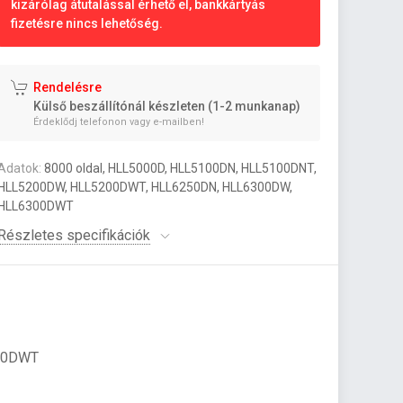
kizárólag átutalással érhető el, bankkártyás
fizetésre nincs lehetőség.
Rendelésre
Külső beszállítónál készleten (1-2 munkanap)
Érdeklődj telefonon vagy e-mailben!
Adatok:
8000 oldal, HLL5000D, HLL5100DN, HLL5100DNT,
HLL5200DW, HLL5200DWT, HLL6250DN, HLL6300DW,
HLL6300DWT
Részletes specifikációk
300DWT