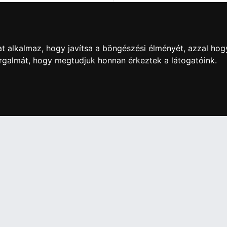
semmisítő
Toner
redstar X15 4x37
HP 659A Magenta toner
egsemmisítő
t alkalmaz, hogy javítsa a böngészési élményét, azzal hog
orgalmát, hogy megtudjuk honnan érkeztek a látogatóink.
60 Ft
158 000 Ft
artós adathordozó termék vásárlásakor köteles a fogyasztó részé
ználja az ingyenes adattörlő kódot adatainak biztonsága érdeké
További információ a Nemzeti Média- és Hírközlési
Hatóság honlapján:
https://nmhh.hu/veglegestorles
IÓK
Elállás a szerződéstől