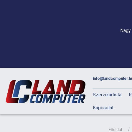
Nagy 
info@landcomputer.h
Szervizárlista
R
Kapcsolat
Főoldal