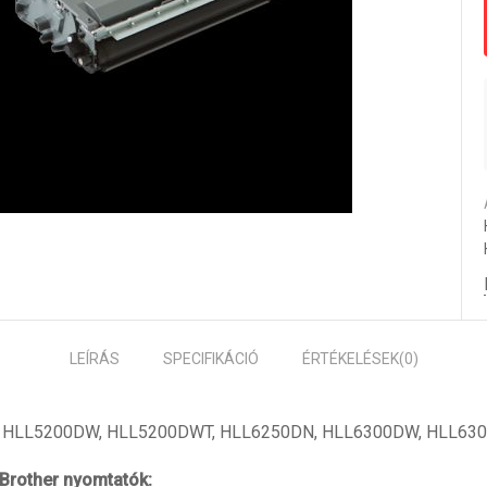
LEÍRÁS
SPECIFIKÁCIÓ
ÉRTÉKELÉSEK
(0)
T, HLL5200DW, HLL5200DWT, HLL6250DN, HLL6300DW, HLL6
 Brother nyomtatók: