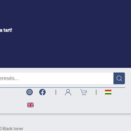
 tart!
|
|
 Black toner