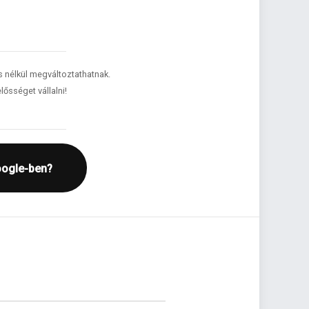
és nélkül megváltoztathatnak.
lősséget vállalni!
oogle-ben?