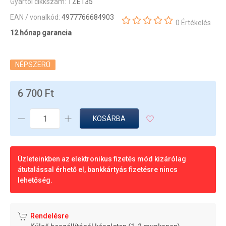
Gyártói cikkszám:
TZE135
EAN / vonalkód:
4977766684903
0 Értékelés
12 hónap garancia
NÉPSZERŰ
6 700 Ft
KOSÁRBA
Üzleteinkben az elektronikus fizetés mód kizárólag
átutalással érhető el, bankkártyás fizetésre nincs
lehetőség.
Rendelésre