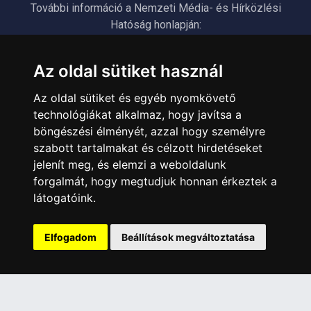
További információ a Nemzeti Média- és Hírközlési
Hatóság honlapján:
https://nmhh.hu/veglegestorles
Az oldal sütiket használ
ÜGYFÉLSZOLGÁLAT
Az oldal sütiket és egyéb nyomkövető
Elérhetőségek
technológiákat alkalmaz, hogy javítsa a
Garanciális Ügyintézés
böngészési élményét, azzal hogy személyre
szabott tartalmakat és célzott hirdetéseket
Webszolgáltatás
jelenít meg, és elemzi a weboldalunk
Üzleteinkben az elektronikus fizetés mód kizárólag átutalással
érhető el, bankkártyás fizetésre nincs lehetőség.
forgalmát, hogy megtudjuk honnan érkeztek a
látogatóink.
INFORMÁCIÓK
Általános Szerződési Feltételek
Elfogadom
Beállítások megváltoztatása
Adatkezelési nyilatkozat
Rólunk
Szolgáltatásaink