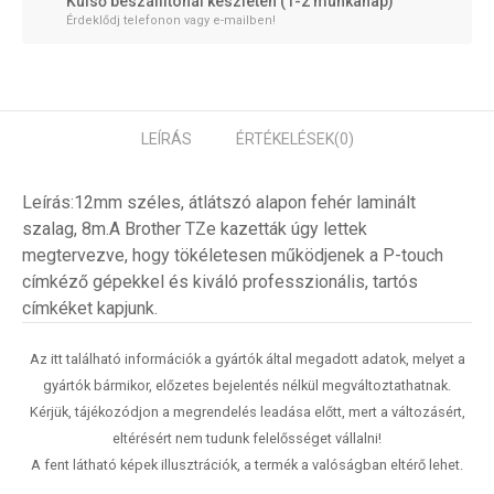
Külső beszállítónál készleten (1-2 munkanap)
Érdeklődj telefonon vagy e-mailben!
LEÍRÁS
ÉRTÉKELÉSEK
(0)
Leírás:12mm széles, átlátszó alapon fehér laminált
szalag, 8m.A Brother TZe kazetták úgy lettek
megtervezve, hogy tökéletesen működjenek a P-touch
címkéző gépekkel és kiváló professzionális, tartós
címkéket kapjunk.
Az itt található információk a gyártók által megadott adatok, melyet a
gyártók bármikor, előzetes bejelentés nélkül megváltoztathatnak.
Kérjük, tájékozódjon a megrendelés leadása előtt, mert a változásért,
eltérésért nem tudunk felelősséget vállalni!
A fent látható képek illusztrációk, a termék a valóságban eltérő lehet.