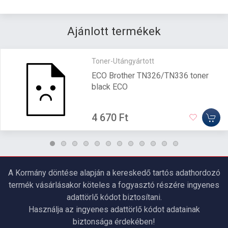
Ajánlott termékek
Toner-Utángyártott
ECO Brother TN326/TN336 toner
black ECO
4 670 Ft
A Kormány döntése alapján a kereskedő tartós adathordozó
termék vásárlásakor köteles a fogyasztó részére ingyenes
adattörlő kódot biztosítani.
Használja az ingyenes adattörlő kódot adatainak
biztonsága érdekében!