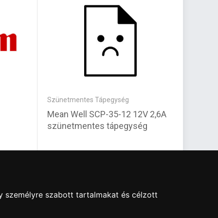
Szünetmentes Tápegység
Címken
Mean Well SCP-35-12 12V 2,6A
Brothe
szünetmentes tápegység
touch
Yellow
6 740 Ft
9 960
y személyre szabott tartalmakat és célzott
re ingyenes adattörlő kódot biztosítani.