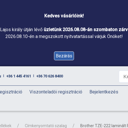
Kedves vásárlóink!
Lajos király útján lévő
üzletünk 2026.08.08-án szombaton zárva
2026.08.10-én a megszokott nyitvatartással várjuk Önöket!
Bezárás
u
+36 1 445 4161
+36 70 626 8400
|
|
egisztráció
Viszonteladói regisztráció
Bejelentkezés
ellékek
Címkenyomtató szalag
Brother TZE-222 laminált