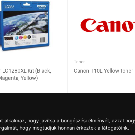
Toner
r LC1280XL Kit (Black,
Canon T10L Yellow toner
Magenta, Yellow)
0 Ft
24 710 Ft
t alkalmaz, hogy javítsa a böngészési élményét, azzal hog
orgalmát, hogy megtudjuk honnan érkeztek a látogatóink.
artós adathordozó termék vásárlásakor köteles a fogyasztó részé