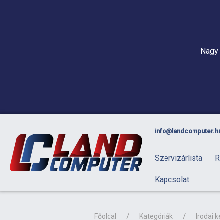
Nagy 
info@landcomputer.h
Szervizárlista
R
Kapcsolat
Főoldal
Kategóriák
Irodai k