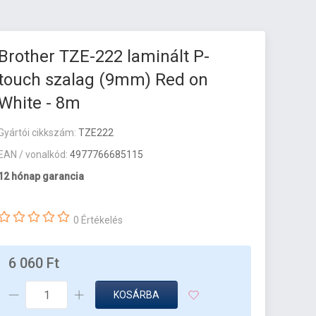
Brother TZE-222 laminált P-
touch szalag (9mm) Red on
White - 8m
Gyártói cikkszám:
TZE222
EAN / vonalkód:
4977766685115
12 hónap garancia
0 Értékelés
6 060 Ft
KOSÁRBA