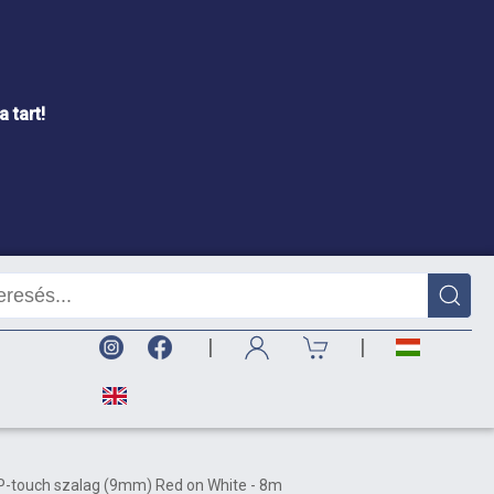
 tart!
|
|
 P-touch szalag (9mm) Red on White - 8m