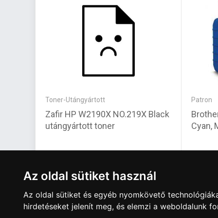
Toner-Utángyártott
Patron
Zafir HP W2190X NO.219X Black
Brothe
utángyártott toner
Cyan, 
20 050 Ft
37 81
Az oldal sütiket használ
Az oldal sütiket és egyéb nyomkövető technológiáka
hirdetéseket jelenít meg, és elemzi a weboldalunk f
A Kormány döntése alapján a kereskedő t