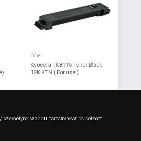
Toner
Szünet
Kyocera TK8115 Toner Black
FSP P
e)
12K KTN ( For use )
2000V
15 820 Ft
71 31
y személyre szabott tartalmakat és célzott
re ingyenes adattörlő kódot biztosítani.
ben!