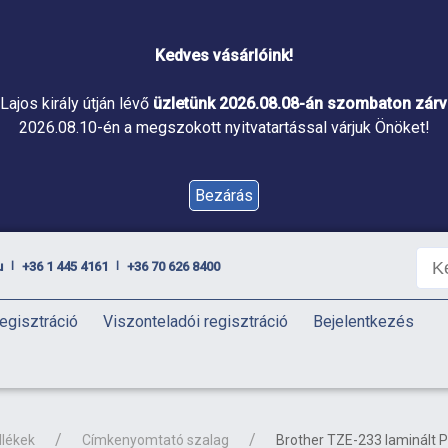
Kedves vásárlóink!
Lajos király útján lévő
üzletünk 2026.08.08-án szombaton zárva
2026.08.10-én a megszokott nyitvatartással várjuk Önöket!
Bezárás
u
+36 1 445 4161
+36 70 626 8400
|
|
egisztráció
Viszonteladói regisztráció
Bejelentkezés
llékek
Címkenyomtató szalag
Brother TZE-233 laminált 