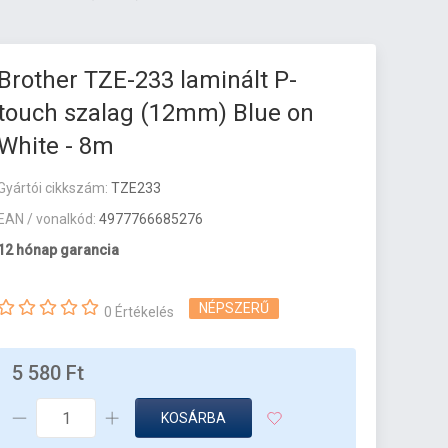
Brother TZE-233 laminált P-
touch szalag (12mm) Blue on
White - 8m
Gyártói cikkszám:
TZE233
EAN / vonalkód:
4977766685276
12 hónap garancia
NÉPSZERŰ
0 Értékelés
5 580 Ft
KOSÁRBA