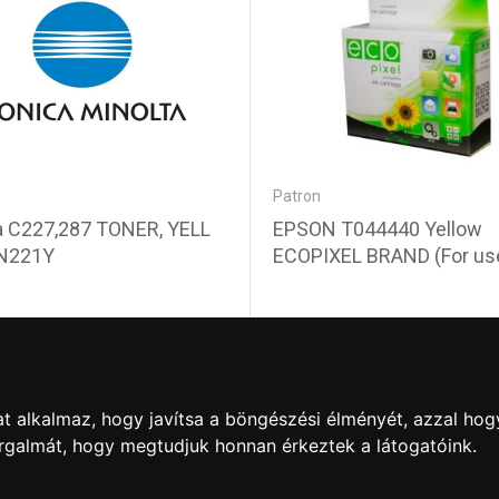
Patron
a C227,287 TONER, YELL
EPSON T044440 Yellow
N221Y
ECOPIXEL BRAND (For us
0 Ft
1 640 Ft
t alkalmaz, hogy javítsa a böngészési élményét, azzal hog
orgalmát, hogy megtudjuk honnan érkeztek a látogatóink.
artós adathordozó termék vásárlásakor köteles a fogyasztó részé
ználja az ingyenes adattörlő kódot adatainak biztonsága érdeké