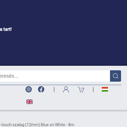
 tart!
|
|
P-touch szalag (12mm) Blue on White - 8m