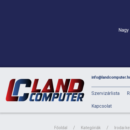
Nagy 
info@landcomputer.h
Szervizárlista
R
Kapcsolat
Főoldal
Kategóriák
Irodai ke