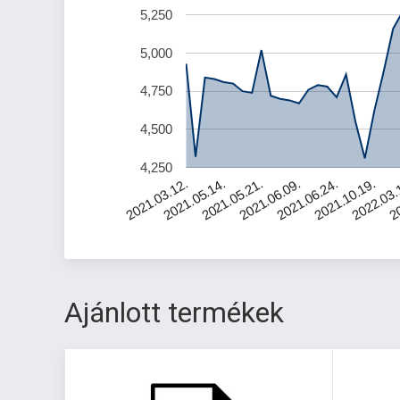
5,250
5,000
4,750
4,500
4,250
20
2021.06.09.
2022.03.
2021.05.21.
2021.10.19.
2021.05.14.
2021.06.24.
2021.03.12.
Ajánlott termékek