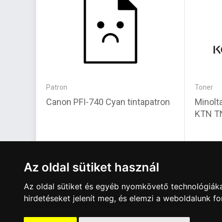
Patron
Toner
Canon PFI-740 Cyan tintapatron
Minolt
KTN T
117 540 Ft
18 78
Az oldal sütiket használ
Az oldal sütiket és egyéb nyomkövető technológiáka
hirdetéseket jelenít meg, és elemzi a weboldalunk f
A Kormány döntése alapján a kereskedő t
Has