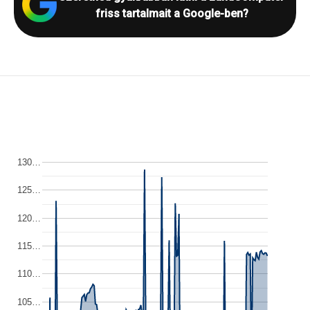
friss tartalmait a Google-ben?
130…
125…
120…
115…
110…
105…