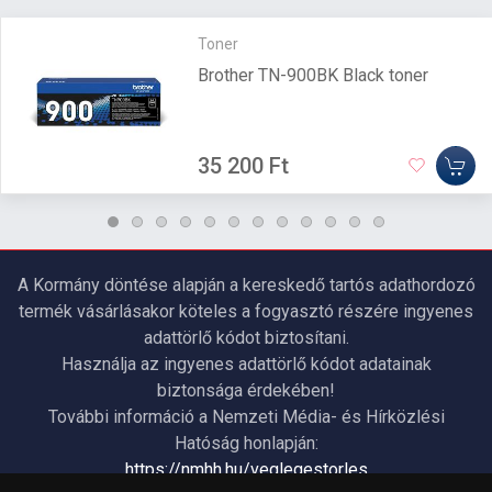
Toner
Brother TN-900BK Black toner
35 200 Ft
A Kormány döntése alapján a kereskedő tartós adathordozó
termék vásárlásakor köteles a fogyasztó részére ingyenes
adattörlő kódot biztosítani.
Használja az ingyenes adattörlő kódot adatainak
biztonsága érdekében!
További információ a Nemzeti Média- és Hírközlési
Hatóság honlapján:
https://nmhh.hu/veglegestorles