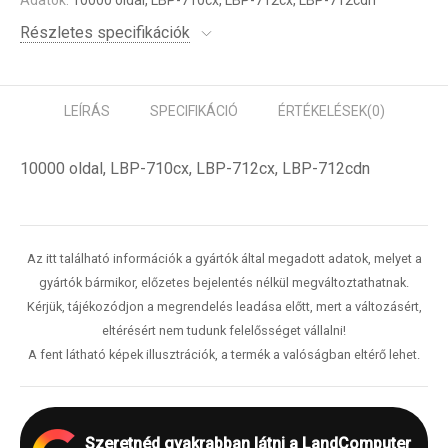
Adatok:
10000 oldal, LBP-710cx, LBP-712cx, LBP-712cdn
Részletes specifikációk
LEÍRÁS
SPECIFIKÁCIÓ
ÉRTÉKELÉSEK
(0)
10000 oldal, LBP-710cx, LBP-712cx, LBP-712cdn
Az itt található információk a gyártók által megadott adatok, melyet a
gyártók bármikor, előzetes bejelentés nélkül megváltoztathatnak.
Kérjük, tájékozódjon a megrendelés leadása előtt, mert a változásért,
eltérésért nem tudunk felelősséget vállalni!
A fent látható képek illusztrációk, a termék a valóságban eltérő lehet.
Szeretnéd gyakrabban látni a LandComputer