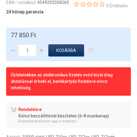
EAN / vonalkód:
4549292058260
0 Értékelés
24 hónap garancia
77 850 Ft
KOSÁRBA
Üzleteinkben az elektronikus fizetés mód kizárólag
átutalással érhető el, bankkártyás fizetésre nincs
lehetőség.
Rendelésre
Külső beszállítónál készleten (6-8 munkanap)
Érdeklődj telefonon vagy e-mailben!