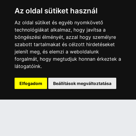
Az oldal sütiket használ
ÜGYFÉLSZOLGÁLAT
Elérhetőségek
Az oldal sütiket és egyéb nyomkövető
technológiákat alkalmaz, hogy javítsa a
Garanciális Ügyintézés
böngészési élményét, azzal hogy személyre
Webszolgáltatás
szabott tartalmakat és célzott hirdetéseket
Üzleteinkben az elektronikus fizetés mód kizárólag átutalással
jelenít meg, és elemzi a weboldalunk
érhető el, bankkártyás fizetésre nincs lehetőség.
forgalmát, hogy megtudjuk honnan érkeztek a
látogatóink.
INFORMÁCIÓK
Általános Szerződési Feltételek
Elfogadom
Beállítások megváltoztatása
Adatkezelési nyilatkozat
Rólunk
Szolgáltatásaink
Szállítási információk
Elállás a szerződéstől