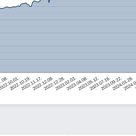
2023.07.16.
2022.12.08.
2023.09.22.
2022.12.28.
7.08.
2024.01.28.
2023.02.03.
022.10.01.
2024.0
2023.04.08.
2022.10.19.
2023.05.12.
2022.11.17.