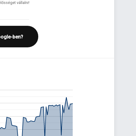
lősséget vállalni!
oogle-ben?