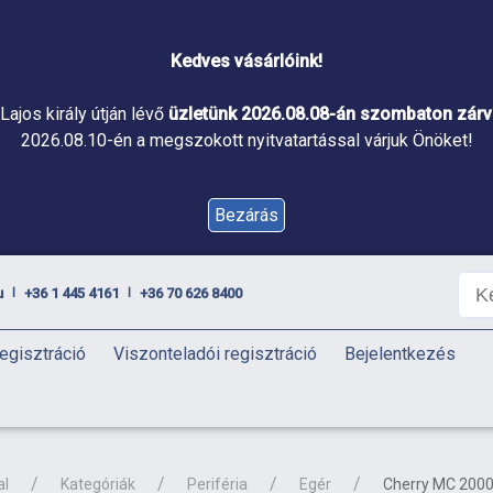
Kedves vásárlóink!
Lajos király útján lévő
üzletünk 2026.08.08-án szombaton zárva
2026.08.10-én a megszokott nyitvatartással várjuk Önöket!
Bezárás
u
+36 1 445 4161
+36 70 626 8400
|
|
egisztráció
Viszonteladói regisztráció
Bejelentkezés
al
Kategóriák
Periféria
Egér
Cherry MC 2000