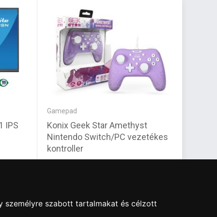
Gamepad
Mikrofo
1 IPS
Konix Geek Star Amethyst
Spiri
Nintendo Switch/PC vezetékes
PS4/P
kontroller
11 640 Ft
8 000
y személyre szabott tartalmakat és célzott