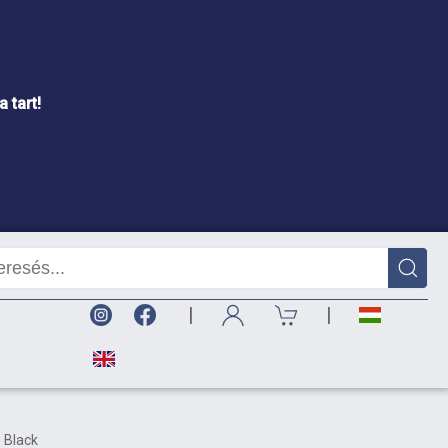
 tart!
|
|
 Black