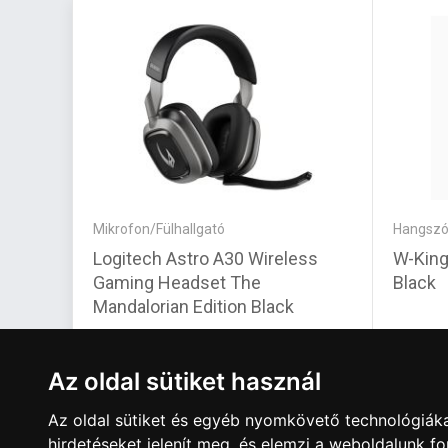
Mikrofon/Fülhallgató
Hangszó
Logitech Astro A30 Wireless
W-King
Gaming Headset The
Black
Mandalorian Edition Black
108 400 Ft
52 10
Az oldal sütiket használ
Az oldal sütiket és egyéb nyomkövető technológiáka
hirdetéseket jelenít meg, és elemzi a weboldalunk f