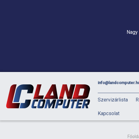
Nagy 
info@landcomputer.h
Szervizárlista
R
Kapcsolat
Főold