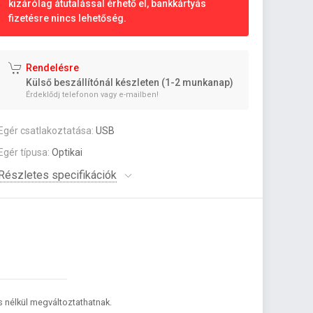
kizárólag átutalással érhető el, bankkártyás
fizetésre nincs lehetőség.
Rendelésre
Külső beszállítónál készleten (1-2 munkanap)
Érdeklődj telefonon vagy e-mailben!
Egér csatlakoztatása:
USB
Egér típusa:
Optikai
Részletes specifikációk
és nélkül megváltoztathatnak.