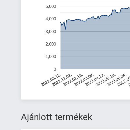
5,000
4,000
3,000
2,000
1,000
0
2022.06.04.
2021.11.02.
2022.0
2022.01.18.
2
2022.03.09.
2022.04.12.
2022.05.18.
2021.03.12.
Ajánlott termékek