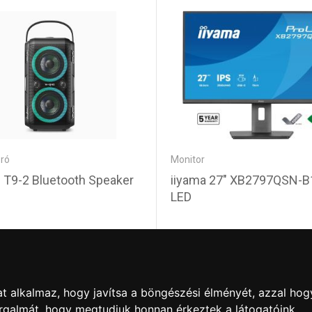
ró
Monitor
 T9-2 Bluetooth Speaker
iiyama 27" XB2797QSN-B
LED
0 Ft
81 530 Ft
t alkalmaz, hogy javítsa a böngészési élményét, azzal hog
orgalmát, hogy megtudjuk honnan érkeztek a látogatóink.