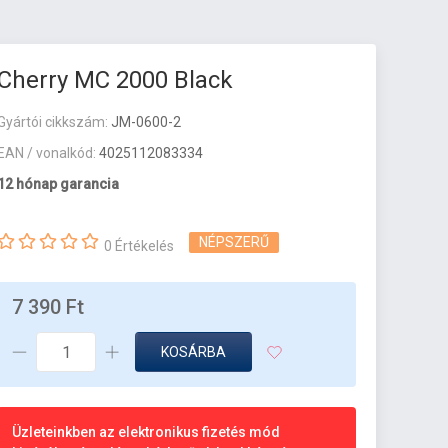
Cherry MC 2000 Black
Gyártói cikkszám:
JM-0600-2
EAN / vonalkód:
4025112083334
12 hónap garancia
NÉPSZERŰ
0 Értékelés
7 390 Ft
KOSÁRBA
Üzleteinkben az elektronikus fizetés mód