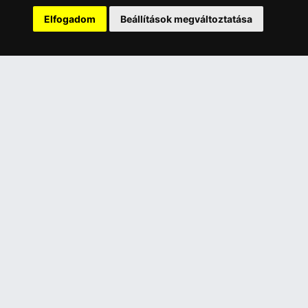
Rólunk
Elfogadom
Beállítások megváltoztatása
Szolgáltatásaink
Szállítási információk
Elállás a szerződéstől
ELÉRHETŐSÉGEINK
+36 1 445 4161
+36 70 626 8400
info@landcomputer.hu
1148 Budapest, Nagy Lajos király útja 24.
Nyitvatartás és kapcsolat
PARTNEREINK
Árukereső.hu