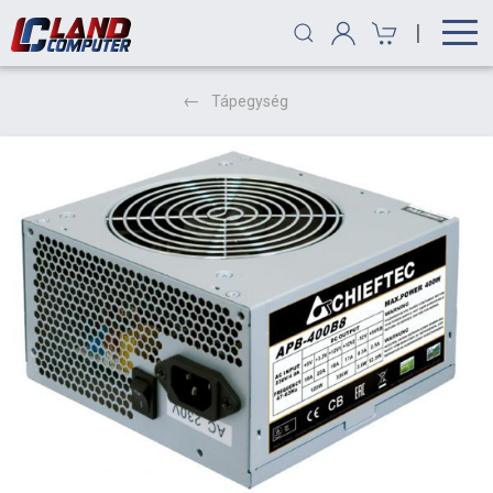
|
Tápegység