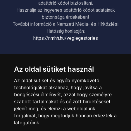
adattörlő kódot biztosítani.
Használja az ingyenes adattörlő kódot adatainak
biztonsága érdekében!
További információ a Nemzeti Média- és Hírközlési
Hatóság honlapján:
https://nmhh.hu/veglegestorles
ÜGYFÉLSZOLGÁLAT
Elérhetőségek
Az oldal sütiket használ
Garanciális Ügyintézés
Az oldal sütiket és egyéb nyomkövető
Webszolgáltatás
technológiákat alkalmaz, hogy javítsa a
Üzleteinkben az elektronikus fizetés mód kizárólag átutalással
böngészési élményét, azzal hogy személyre
érhető el, bankkártyás fizetésre nincs lehetőség.
szabott tartalmakat és célzott hirdetéseket
jelenít meg, és elemzi a weboldalunk
INFORMÁCIÓK
forgalmát, hogy megtudjuk honnan érkeztek a
Általános Szerződési Feltételek
látogatóink.
Adatkezelési nyilatkozat