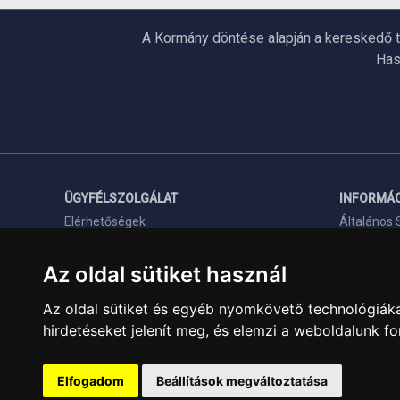
A Kormány döntése alapján a kereskedő t
Has
ÜGYFÉLSZOLGÁLAT
INFORMÁC
Elérhetőségek
Általános 
Garanciális Ügyintézés
Adatkezelé
Az oldal sütiket használ
Webszolgáltatás
Rólunk
Üzleteinkben az elektronikus fizetés mód
Szolgáltat
Az oldal sütiket és egyéb nyomkövető technológiáka
kizárólag átutalással érhető el, bankkártyás
hirdetéseket jelenít meg, és elemzi a weboldalunk f
Szállítási 
fizetésre nincs lehetőség.
Elfogadom
Beállítások megváltoztatása