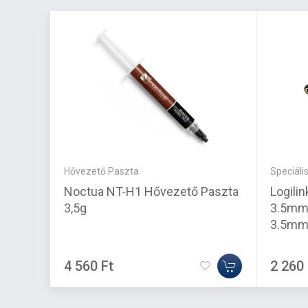
Hővezető Paszta
Speciális
Noctua NT-H1 Hővezető Paszta
Logilin
3,5g
3.5mm 
3.5mm
4 560 Ft
2 260 