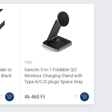
Töltő
Speciáli
ale to
Satechi 3-in-1 Foldable Qi2
Club3D
 Black
Wireless Charging Stand with
direct
Type A/C/G plugs Space Gray
46 460 Ft
12 14