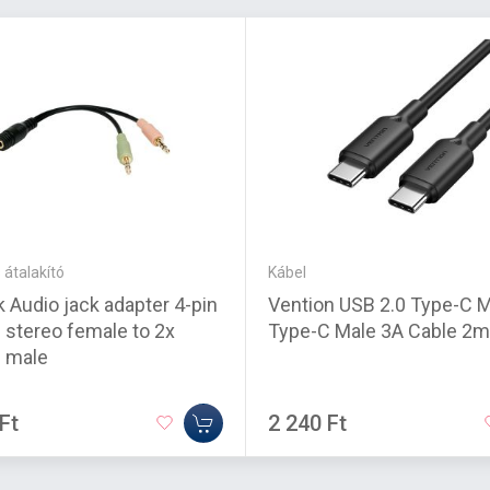
 átalakító
Kábel
k Audio jack adapter 4-pin
Vention USB 2.0 Type-C M
stereo female to 2x
Type-C Male 3A Cable 2m
 male
Ft
2 240 Ft