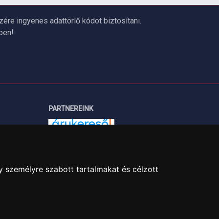
re ingyenes adattörlő kódot biztosítani.
ben!
PARTNEREINK
Árukereső.hu
y személyre szabott tartalmakat és célzott
útja 24.