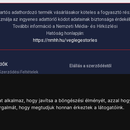
artós adathordozó termék vásárlásakor köteles a fogyasztó részé
ználja az ingyenes adattörlő kódot adatainak biztonsága érdeké
További információ a Nemzeti Média- és Hírközlési
Hatóság honlapján:
https://nmhh.hu/veglegestorles
IÓK
Elállás a szerződéstől
Szerződési Feltételek
ELÉRHETŐSÉGEINK
si nyilatkozat
+36 1 445 4161
+36 70 626 8400
ásaink
t alkalmaz, hogy javítsa a böngészési élményét, azzal hog
info@landcomputer.hu
orgalmát, hogy megtudjuk honnan érkeztek a látogatóink.
információk
1148 Budapest, Nagy Lajos király 
Nyitvatartás és kapcsolat