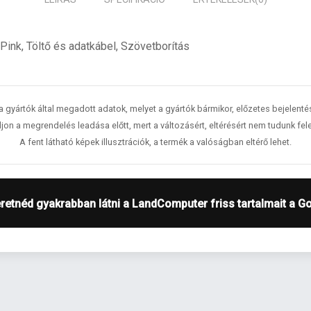
ink, Töltő és adatkábel, Szövetborítás
 a gyártók által megadott adatok, melyet a gyártók bármikor, előzetes bejelent
jon a megrendelés leadása előtt, mert a változásért, eltérésért nem tudunk fele
A fent látható képek illusztrációk, a termék a valóságban eltérő lehet.
retnéd gyakrabban látni a LandComputer friss tartalmait a G