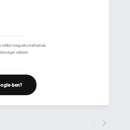
és nélkül megváltoztathatnak.
lősséget vállalni!
oogle-ben?