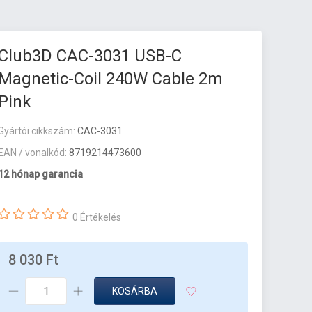
Club3D CAC-3031 USB-C
Magnetic-Coil 240W Cable 2m
Pink
Gyártói cikkszám:
CAC-3031
EAN / vonalkód:
8719214473600
12 hónap garancia
0 Értékelés
8 030 Ft
KOSÁRBA