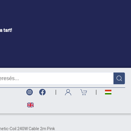
 tart!
|
|
tic-Coil 240W Cable 2m Pink