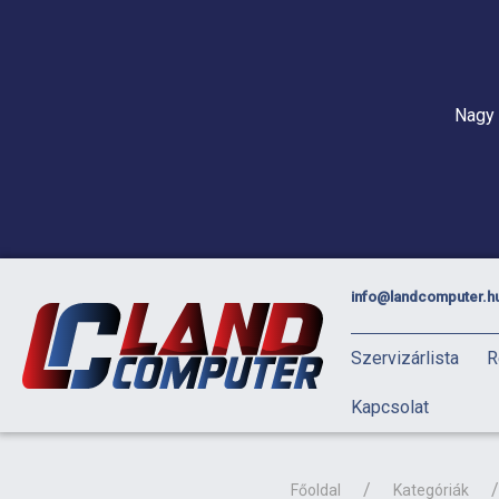
Nagy 
info@landcomputer.h
Szervizárlista
R
Kapcsolat
Főoldal
Kategóriák