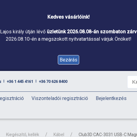
Kedves vásárlóink!
Lajos király útján lévő
üzletünk 2026.08.08-án szombaton zárva
2026.08.10-én a megszokott nyitvatartással várjuk Önöket!
Bezárás
u
+36 1 445 4161
+36 70 626 8400
|
|
egisztráció
Viszonteladói regisztráció
Bejelentkezés
Kiegészítő, kellék
Kábel
Club3D CAC-3031 USB-C Magne