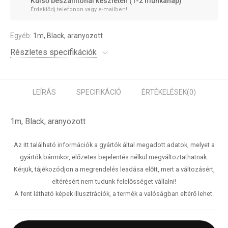
Külső beszállítónál készleten (1-2 munkanap)
Érdeklődj telefonon vagy e-mailben!
Egyéb:
1m, Black, aranyozott
Részletes specifikációk
LEÍRÁS
SPECIFIKÁCIÓ
ÉRTÉKELÉSEK
(0)
1m, Black, aranyozott
Az itt található információk a gyártók által megadott adatok, melyet a
gyártók bármikor, előzetes bejelentés nélkül megváltoztathatnak.
Kérjük, tájékozódjon a megrendelés leadása előtt, mert a változásért,
eltérésért nem tudunk felelősséget vállalni!
A fent látható képek illusztrációk, a termék a valóságban eltérő lehet.