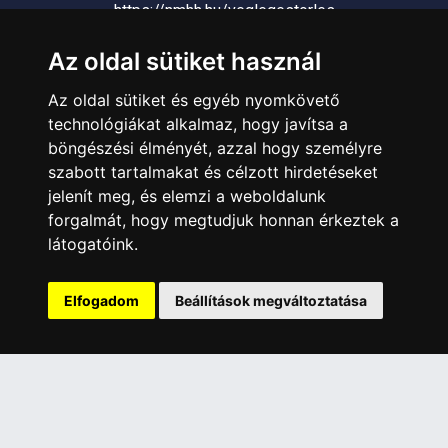
https://nmhh.hu/veglegestorles
Az oldal sütiket használ
ÜGYFÉLSZOLGÁLAT
Az oldal sütiket és egyéb nyomkövető
Elérhetőségek
technológiákat alkalmaz, hogy javítsa a
Garanciális Ügyintézés
böngészési élményét, azzal hogy személyre
Webszolgáltatás
szabott tartalmakat és célzott hirdetéseket
Üzleteinkben az elektronikus fizetés mód kizárólag átutalással
jelenít meg, és elemzi a weboldalunk
érhető el, bankkártyás fizetésre nincs lehetőség.
forgalmát, hogy megtudjuk honnan érkeztek a
látogatóink.
INFORMÁCIÓK
Általános Szerződési Feltételek
Elfogadom
Beállítások megváltoztatása
Adatkezelési nyilatkozat
Rólunk
Szolgáltatásaink
Szállítási információk