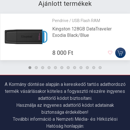
Ajánlott termékek
Pendrive / USB Flash RAM
Kingston 128GB DataTraveler
Exodia Black/Blue
8 000 Ft
A Kormány döntése alapján a kereskedő tartós adathordozó
termék vásárlásakor köteles a fogyasztó részére ingyenes
adattörlő kódot biztosítani.
Használja az ingyenes adattörlő kódot adatainak
biztonsága érdekében!
További információ a Nemzeti Média- és Hírközlési
Hatóság honlapján: