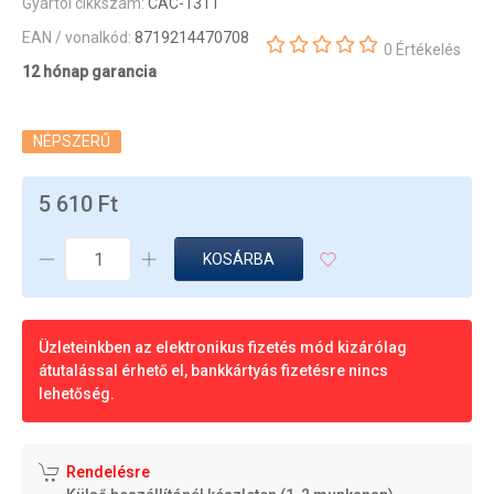
Gyártói cikkszám:
CAC-1311
EAN / vonalkód:
8719214470708
0 Értékelés
12 hónap garancia
NÉPSZERŰ
5 610 Ft
KOSÁRBA
Üzleteinkben az elektronikus fizetés mód kizárólag
átutalással érhető el, bankkártyás fizetésre nincs
lehetőség.
Rendelésre