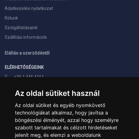
Adatkezelési nyilatkozat
Rólunk
Szolgáltatásaink
Szállítási információk
Elállás a szerződéstől
ELÉRHETŐSÉGEINK
+36 1 445 4161
+36 70 626 8400
Az oldal sütiket használ
info@landcomputer.hu
Az oldal sütiket és egyéb nyomkövető
1148 Budapest, Nagy Lajos király útja 24.
technológiákat alkalmaz, hogy javítsa a
Nyitvatartás és kapcsolat
böngészési élményét, azzal hogy személyre
szabott tartalmakat és célzott hirdetéseket
PARTNEREINK
jelenít meg, és elemzi a weboldalunk