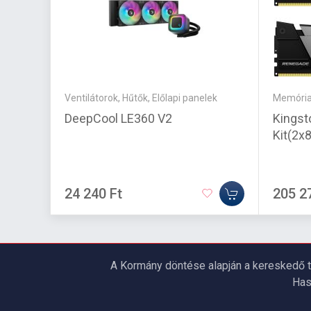
Ventilátorok, Hűtők, Előlapi panelek
Memóri
DeepCool LE360 V2
Kings
Kit(2x
24 240 Ft
205 2
A Kormány döntése alapján a kereskedő t
Has