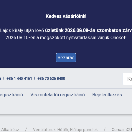
Kedves vásárlóink!
Lajos király útján lévő
üzletünk 2026.08.08-án szombaton zárva
2026.08.10-én a megszokott nyitvatartással várjuk Önöket!
Bezárás
u
+36 1 445 4161
+36 70 626 8400
|
|
egisztráció
Viszonteladói regisztráció
Bejelentkezés
Alkatrész
Ventilátorok, Hűtők, Előlapi panelek
Corsair iC