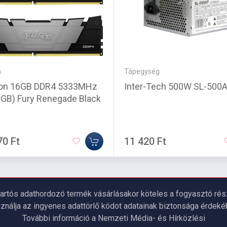
a
Tápegység
ton 16GB DDR4 5333MHz
Inter-Tech 500W SL-500
8GB) Fury Renegade Black
70 Ft
11 420 Ft
artós adathordozó termék vásárlásakor köteles a fogyasztó részé
ználja az ingyenes adattörlő kódot adatainak biztonsága érdeké
További információ a Nemzeti Média- és Hírközlési