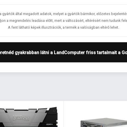
 a gyártók által megadott adatok, melyet a gyártók bármikor, előzetes bejelent
jon a megrendelés leadása előtt, mert a változásért, eltérésért nem tudunk fele
A fent látható képek illusztrációk, a termék a valóságban eltérő lehet.
retnéd gyakrabban látni a LandComputer friss tartalmait a G