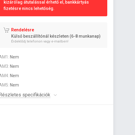
kizárólag átutalással érhető el, bankkártyás
fizetésre nincs lehetőség.
Rendelésre
Külső beszállítónál készleten (6-8 munkanap)
Érdeklődj telefonon vagy e-mailben!
AM1:
Nem
AM3:
Nem
AM4:
Nem
AM5:
Nem
Részletes specifikációk