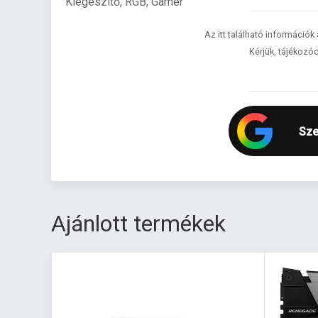
Kiegészítő, RGB, Gamer
Az itt található információk
Kérjük, tájékozód
Sze
Ajánlott termékek