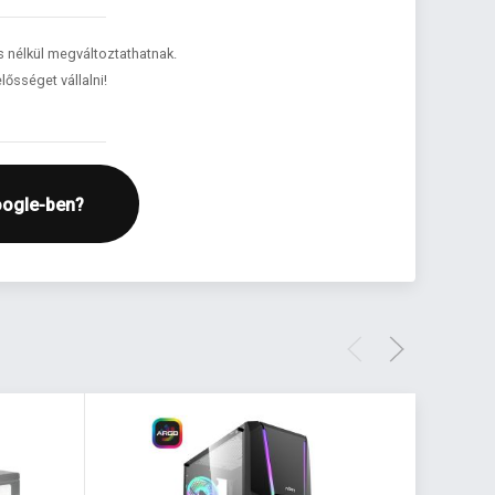
és nélkül megváltoztathatnak.
lősséget vállalni!
oogle-ben?