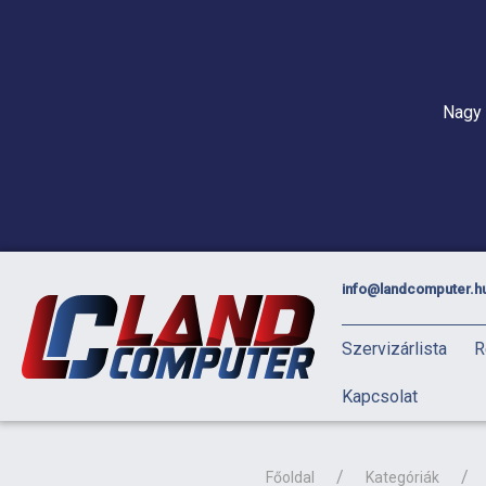
Nagy 
info@landcomputer.h
Szervizárlista
R
Kapcsolat
Főoldal
Kategóriák