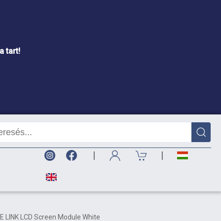
 tart!
|
|
UE LINK LCD Screen Module White