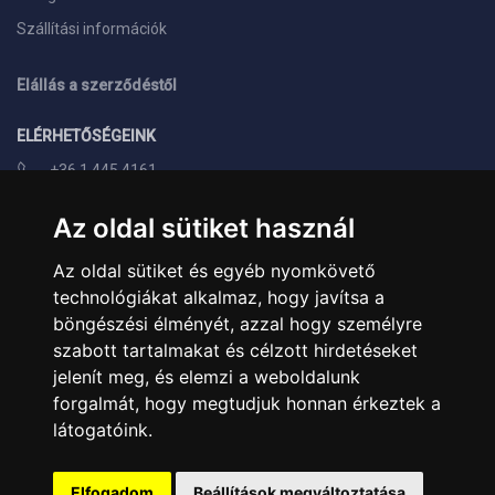
Szállítási információk
Elállás a szerződéstől
ELÉRHETŐSÉGEINK
+36 1 445 4161
+36 70 626 8400
Az oldal sütiket használ
info@landcomputer.hu
Az oldal sütiket és egyéb nyomkövető
1148 Budapest, Nagy Lajos király útja 24.
technológiákat alkalmaz, hogy javítsa a
Nyitvatartás és kapcsolat
böngészési élményét, azzal hogy személyre
szabott tartalmakat és célzott hirdetéseket
PARTNEREINK
jelenít meg, és elemzi a weboldalunk
forgalmát, hogy megtudjuk honnan érkeztek a
Árukereső.hu
látogatóink.
Elfogadom
Beállítások megváltoztatása