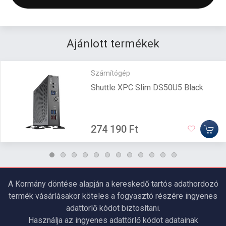
Ajánlott termékek
Számítógép
Shuttle XPC Slim DS50U5 Black
274 190 Ft
A Kormány döntése alapján a kereskedő tartós adathordozó
termék vásárlásakor köteles a fogyasztó részére ingyenes
adattörlő kódot biztosítani.
Használja az ingyenes adattörlő kódot adatainak