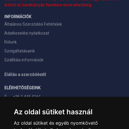
érhető el, bankkártyás fizetésre nincs lehetőség.
INFORMÁCIÓK
Általános Szerződési Feltételek
Adatkezelési nyilatkozat
Rólunk
Szolgáltatásaink
Szállítási információk
Elállás a szerződéstől
ELÉRHETŐSÉGEINK
+36 1 445 4161
+36 70 626 8400
Az oldal sütiket használ
info@landcomputer.hu
Az oldal sütiket és egyéb nyomkövető
1148 Budapest, Nagy Lajos király útja 24.