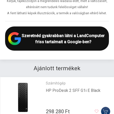
Kérjük, tájékozódjon a megrendelés leadása előtt, mert a változásért,
eltérésért nem tudunk felelősséget vállalni!
A fent látható képek illusztrációk, a termék a valóságban eltérő lehet.
Szeretnéd gyakrabban látni a LandComputer
friss tartalmait a Google-ben?
Ajánlott termékek
Számítógép
HP ProDesk 2 SFF G1i E Black
298 280 Ft