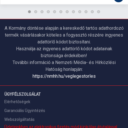
A Kormány döntése alapján a kereskedő tartós adathordozó
termék vásárlásakor köteles a fogyasztó részére ingyenes
adattörlő kódot biztosítani.
Használja az ingyenes adattörlő kódot adatainak
biztonsága érdekében!
További információ a Nemzeti Média- és Hírközlési
Hatóság honlapján:
https://nmhh.hu/veglegestorles
ÜGYFÉLSZOLGÁLAT
Elérhetőségek
Garanciális Ügyintézés
Webszolgáltatás
Üzleteinkben az elektronikus fizetés mód kizárólag átutalással