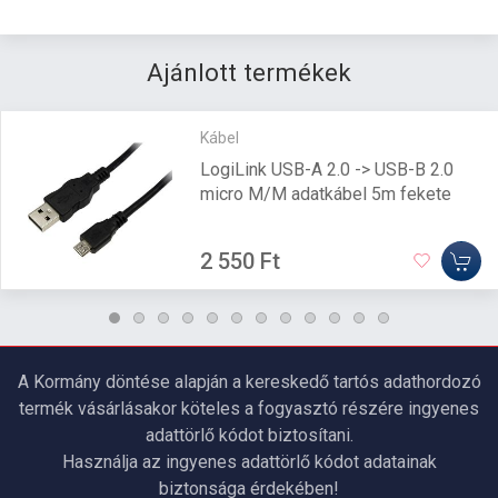
Ajánlott termékek
Kábel
LogiLink USB-A 2.0 -> USB-B 2.0
micro M/M adatkábel 5m fekete
2 550 Ft
A Kormány döntése alapján a kereskedő tartós adathordozó
termék vásárlásakor köteles a fogyasztó részére ingyenes
adattörlő kódot biztosítani.
Használja az ingyenes adattörlő kódot adatainak
biztonsága érdekében!