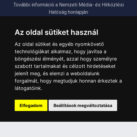
További információ a Nemzeti Média- és Hírközlési
Hatóság honlapján:
https://nmhh.hu/veglegestorles
Az oldal sütiket használ
ÜGYFÉLSZOLGÁLAT
Az oldal sütiket és egyéb nyomkövető
Elérhetőségek
technológiákat alkalmaz, hogy javítsa a
Garanciális Ügyintézés
böngészési élményét, azzal hogy személyre
szabott tartalmakat és célzott hirdetéseket
Webszolgáltatás
jelenít meg, és elemzi a weboldalunk
Üzleteinkben az elektronikus fizetés mód kizárólag átutalással
érhető el, bankkártyás fizetésre nincs lehetőség.
forgalmát, hogy megtudjuk honnan érkeztek a
látogatóink.
INFORMÁCIÓK
Általános Szerződési Feltételek
Elfogadom
Beállítások megváltoztatása
Adatkezelési nyilatkozat
Rólunk
Szolgáltatásaink