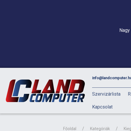
Nagy 
info@landcomputer.h
Szervizárlista
R
Kapcsolat
Főoldal
Kategóriák
Kieg