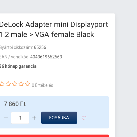
DeLock Adapter mini Displayport
1.2 male > VGA female Black
Gyártói cikkszám:
65256
EAN / vonalkód:
4043619652563
36 hónap garancia
0 Értékelés
7 860 Ft
KOSÁRBA