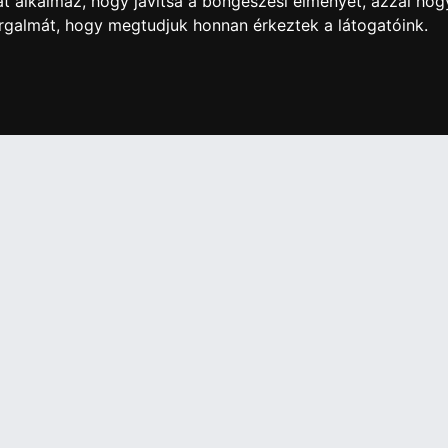
t alkalmaz, hogy javítsa a böngészési élményét, azzal hog
orgalmát, hogy megtudjuk honnan érkeztek a látogatóink.
0 Ft
2 560 Ft
artós adathordozó termék vásárlásakor köteles a fogyasztó részé
ználja az ingyenes adattörlő kódot adatainak biztonsága érdeké
További információ a Nemzeti Média- és Hírközlési
Hatóság honlapján:
https://nmhh.hu/veglegestorles
IÓK
Elállás a szerződéstől
Szerződési Feltételek
ELÉRHETŐSÉGEINK
si nyilatkozat
+36 1 445 4161
+36 70 626 8400
ásaink