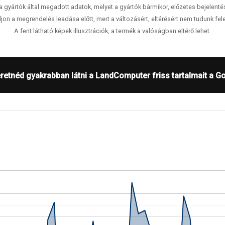
 a gyártók által megadott adatok, melyet a gyártók bármikor, előzetes bejelent
jon a megrendelés leadása előtt, mert a változásért, eltérésért nem tudunk fele
A fent látható képek illusztrációk, a termék a valóságban eltérő lehet.
retnéd gyakrabban látni a LandComputer friss tartalmait a G