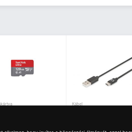
kártya
Kábel
SK 215422, MICROSD
Assmann USB Type-C
 ANDROID KÁRTYA 128GB,
connection cable, type C 
s, A1, Class 10, UHS-I