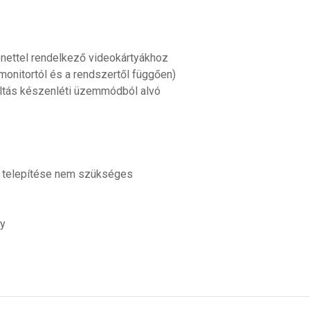
menettel rendelkező videokártyákhoz
onitortól és a rendszertől függően)
ltás készenléti üzemmódból alvó
am telepítése nem szükséges
ly