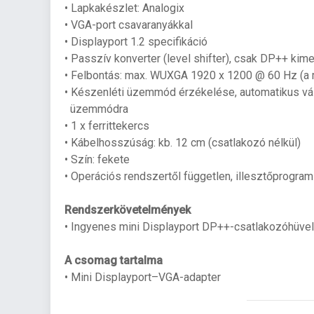
• Lapkakészlet: Analogix
• VGA-port csavaranyákkal
• Displayport 1.2 specifikáció
• Passzív konverter (level shifter), csak DP++ ki
• Felbontás: max. WUXGA 1920 x 1200 @ 60 Hz (a m
• Készenléti üzemmód érzékelése, automatikus vá
üzemmódra
• 1 x ferrittekercs
• Kábelhosszúság: kb. 12 cm (csatlakozó nélkül)
• Szín: fekete
• Operációs rendszertől független, illesztőprogr
Rendszerkövetelmények
• Ingyenes mini Displayport DP++-csatlakozóhüve
A csomag tartalma
• Mini Displayport–VGA-adapter