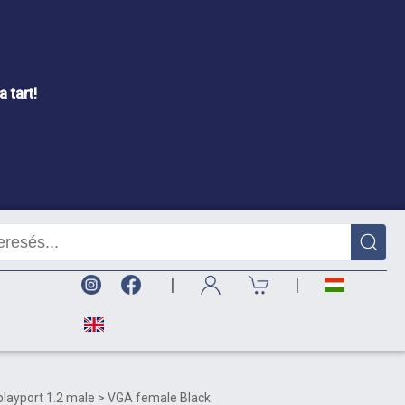
 tart!
|
|
playport 1.2 male > VGA female Black