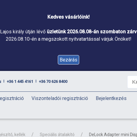
Kedves vásárlóink!
Lajos király útján lévő
üzletünk 2026.08.08-án szombaton zárva
2026.08.10-én a megszokott nyitvatartással várjuk Önöket!
Bezárás
u
+36 1 445 4161
+36 70 626 8400
|
|
egisztráció
Viszonteladói regisztráció
Bejelentkezés
észítő, kellék
Speciális átalakító
DeLock Adapter mini Dis