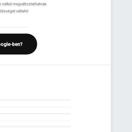
és nélkül megváltoztathatnak.
lősséget vállalni!
oogle-ben?