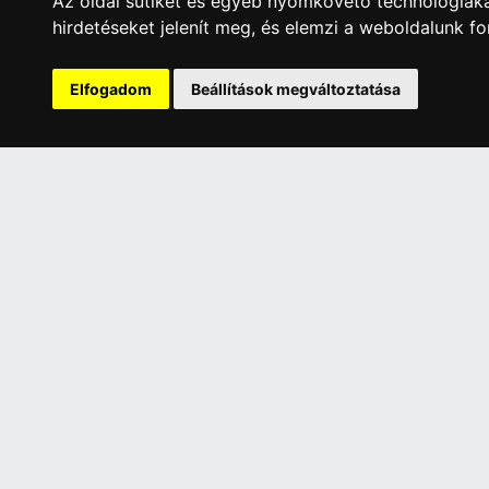
Az oldal sütiket és egyéb nyomkövető technológiáka
hirdetéseket jelenít meg, és elemzi a weboldalunk f
26 120 Ft
17 46
Elfogadom
Beállítások megváltoztatása
A Kormány döntése alapján a kereskedő t
Has
ÜGYFÉLSZOLGÁLAT
INFORMÁC
Elérhetőségek
Általános 
Garanciális Ügyintézés
Adatkezelé
Webszolgáltatás
Rólunk
Üzleteinkben az elektronikus fizetés mód
Szolgáltat